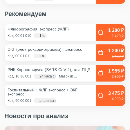
Рекомендуем
Флюорография, экспресс (ФЛГ)
1 200 ₽
Код: 00.01.010
1 ч.
1 420 ₽
ЭКГ (электрокардиограмма) - экспресс
1 200 ₽
Код: 00.01.011
1 ч.
1 420 ₽
РНК Коронавируса (SARS-CoV-2), кач. ПЦР
1 955 ₽
Код: 10.36.001
24 часа с момента взятия биоматериала
Мазок из
2 300 ₽
ротоглотки, Мазок
из носа
Госпитальный + ФЛГ экспресс + ЭКГ
3 475 ₽
экспресс
4 090 ₽
Код: 90.00.001
анализы по крови - 1 д., экг и флг - 1 час
Новости про анализ