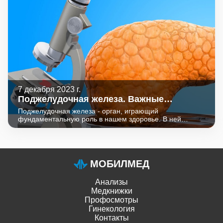
заболеваний (анемии, кариеса, остеопороза, аллергии).
7 декабря 2023 г.
Поджелудочная железа. Важные
показатели.
Поджелудочная железа - орган, играющий
фундаментальную роль в нашем здоровье. В ней
вырабатываются гормон инсулин и панкреатические
ферменты.
МОБИЛМЕД
Анализы
Медкнижки
Профосмотры
Гинекология
Контакты