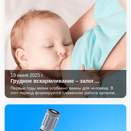
19 июня 2025 г.
Грудное вскармливание – залог
здоровья малыша и мамы.
Первые годы жизни особенно важны для человека. В
этот период формируется слаженная работа органов,
налаживается взаимодействие между регулирующими
системами (нервной, эндокринной, иммунной). От
поступления в этот период необходимых веществ
зависит функционирование организма на протяжении
всей жизни. Неполноценное питания может привести к
отклонениям в физическом развитии, нарушениям
работы нервной, пищеварительной, репродуктивной
систем, возникновению алиментарно-зависимых