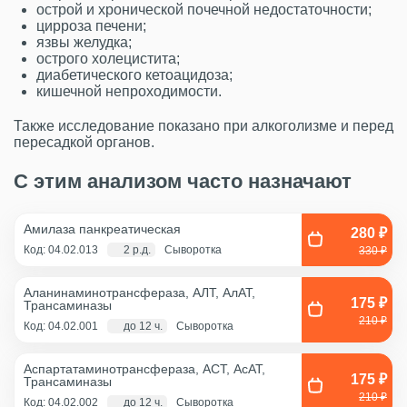
острой и хронической почечной недостаточности;
цирроза печени;
язвы желудка;
острого холецистита;
диабетического кетоацидоза;
кишечной непроходимости.
Также исследование показано при алкоголизме и перед
пересадкой органов.
С этим анализом часто назначают
Амилаза панкреатическая
280 ₽
Код: 04.02.013
2 р.д.
Сыворотка
330 ₽
Аланинаминотрансфераза, АЛТ, АлАТ,
175 ₽
Трансаминазы
210 ₽
Код: 04.02.001
до 12 ч.
Сыворотка
Аспартатаминотрансфераза, АСТ, АсАТ,
175 ₽
Трансаминазы
210 ₽
Код: 04.02.002
до 12 ч.
Сыворотка