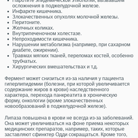
Паротите эпидемической этиологии, вызвавшем
осложнения в поджелудочной железе.
Инфаркте кишечника.
Злокачественных опухолях молочной железы.
Перитоните.
Желчных коликах.
Внутрипеченочном холестазе.
Непроходимости кишечника.
Нарушении метаболизма (например, при сахарном
диабете, ожирении).
Травмах мягких тканей, переломах костей, особенно
трубчатых.
Хирургических вмешательствах и т.д.
Фермент может снизиться из-за наличия у пациента
гиперлипидемии (болезни, при которой увеличивается
содержание жиров в крови) наследственного
характера, перехода панкреатита в хроническую
форму, онкологии (кроме злокачественных
новообразований в поджелудочной железе).
Липаза повышена в крови не всегда из-за заболеваний.
Она может увеличиваться на фоне приема некоторых
медицинских препаратов, например, таких, которые
заставляют сфинктер Одди сокращаться. Кроме того,