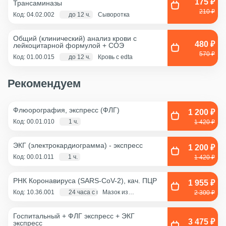
175 ₽
Трансаминазы
210 ₽
Код: 04.02.002
до 12 ч.
Сыворотка
Общий (клинический) анализ крови с
480 ₽
лейкоцитарной формулой + COЭ
570 ₽
Код: 01.00.015
до 12 ч.
Кровь с edta
Рекомендуем
Флюорография, экспресс (ФЛГ)
1 200 ₽
Код: 00.01.010
1 ч.
1 420 ₽
ЭКГ (электрокардиограмма) - экспресс
1 200 ₽
Код: 00.01.011
1 ч.
1 420 ₽
РНК Коронавируса (SARS-CoV-2), кач. ПЦР
1 955 ₽
Код: 10.36.001
24 часа с момента взятия биоматериала
Мазок из
2 300 ₽
ротоглотки, Мазок
из носа
Госпитальный + ФЛГ экспресс + ЭКГ
3 475 ₽
экспресс