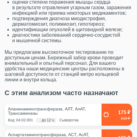
оценки степени поражения мышцы сердца
в результате отравления угарным газом, заражения
инфекцией или приема некоторых медикаментов;
подтверждения диагноза миодистрофия,
дерматомиозит, полимиозит, гипотиреоз;
идентификации опухолей в щитовидной железе;
диагностики заболеваний сердечно-сосудистой
и мышечной системы.
Мы предлагаем высокоточное тестирование по
доступным ценам. Бережный забор крови проводит
внимательный и опытный персонал. Для вашего
удобства наши медицинские центры расположены в
шаговой доступности от станций метро кольцевой
линии и внутри кольца.
С этим анализом часто назначают
Аланинаминотрансфераза, АЛТ, АлАТ,
175 ₽
Трансаминазы
210 ₽
Код: 04.02.001
до 12 ч.
Сыворотка
Аспартатаминотрансфераза, АСТ, АсАТ,