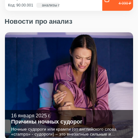
4 090 ₽
Код: 90.00.001
анализы по крови - 1 д., экг и флг - 1 час
Новости про анализ
16 января 2025 г.
Причины ночных судорог
Ночные судороги или крампи (от английского слова
«сramps» - судороги) – это внезапные сильные и