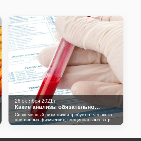
26 октября 2021 г.
Какие анализы обязательно
сдавать каждый год?
Современный ритм жизни требует от человека
постоянных физических, эмоциональных затрат,
не оставляя времени и сил на заботу о
собственном здоровье. И если у человека
ничего не болит, то профилактический осмотр
чаще расценивается, как ненужная трата