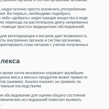
, недостаточно просто исключить употребление
ния. Во-первых, необходимо подобрать
 либо «добрать» недостающие вещества в виде
апе перехода на растительную диету непременно
и помощи простых медицинских обследований.
для вегетарианцев и веганов дает возможность
ты внутренних органов и систем организма,
рректировать план питания с учетом полученных
плекса
ли крови почти мгновенно отражают малейшие
циона мяса и мясных продуктов может привести
ов (анемии). Анализ покажет, не привело ли
ативным последствиям.
ое обследование для оценки общего состояния
клинических исследований помогает выявить
.