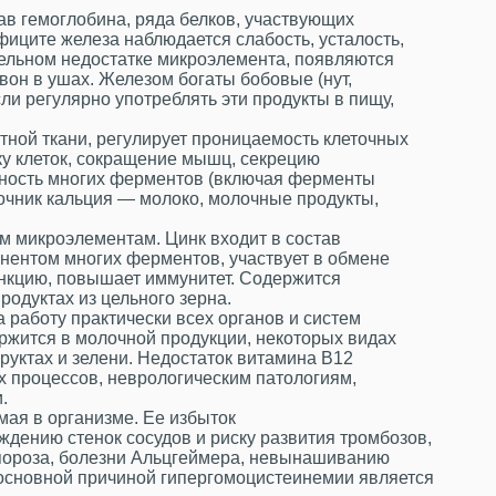
в гемоглобина, ряда белков, участвующих
фиците железа наблюдается слабость, усталость,
тельном недостатке микроэлемента, появляются
вон в ушах. Железом богаты бобовые (нут,
сли регулярно употреблять эти продукты в пищу,
ной ткани, регулирует проницаемость клеточных
у клеток, сокращение мышц, секрецию
ивность многих ферментов (включая ферменты
очник кальция — молоко, молочные продукты,
м микроэлементам. Цинк входит в состав
нентом многих ферментов, участвует в обмене
нкцию, повышает иммунитет. Содержится
родуктах из цельного зерна.
 работу практически всех органов и систем
ржится в молочной продукции, некоторых видах
уктах и зелени. Недостаток витамина В12
х процессов, неврологическим патологиям,
.
ая в организме. Ее избыток
ждению стенок сосудов и риску развития тромбозов,
опороза, болезни Альцгеймера, невынашиванию
 основной причиной гипергомоцистеинемии является