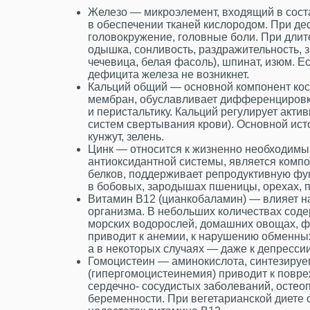
Железо — микроэлемент, входящий в соста
в обеспечении тканей кислородом. При де
головокружение, головные боли. При дли
одышка, сонливость, раздражительность, з
чечевица, белая фасоль), шпинат, изюм. Е
дефицита железа не возникнет.
Кальций общий — основной компонент кост
мембран, обуславливает дифференцировк
и перистальтику. Кальций регулирует акт
систем свертывания крови). Основной ист
кунжут, зелень.
Цинк — относится к жизненно необходимы
антиоксидантной системы, является компо
белков, поддерживает репродуктивную фу
в бобовых, зародышах пшеницы, орехах, п
Витамин В12 (цианкобаламин) — влияет на
организма. В небольших количествах соде
морских водорослей, домашних овощах, фр
приводит к анемии, к нарушению обменны
а в некоторых случаях — даже к депрессии
Гомоцистеин — аминокислота, синтезируем
(гипергомоцистеинемия) приводит к повре
сердечно- сосудистых заболеваний, осте
беременности. При вегетарианской диете