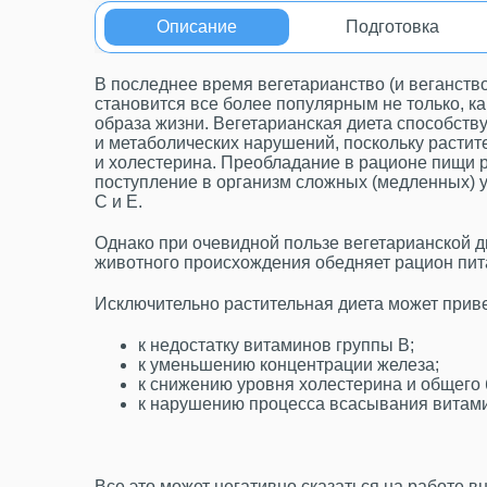
Описание
Подготовка
В последнее время вегетарианство (и веганство
становится все более популярным не только, как
образа жизни. Вегетарианская диета способств
и метаболических нарушений, поскольку раст
и холестерина. Преобладание в рационе пищи 
поступление в организм сложных (медленных) у
С и Е.
Однако при очевидной пользе вегетарианской ди
животного происхождения обедняет рацион пит
Исключительно растительная диета может прив
к недостатку витаминов группы В;
к уменьшению концентрации железа;
к снижению уровня холестерина и общего
к нарушению процесса всасывания витам
Все это может негативно сказаться на работе в