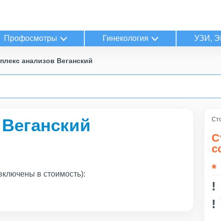
Профосмотры
Гинекология
УЗИ, Э
плекс анализов Веганский
 Веганский
Сто
С
с
включены в стоимость):