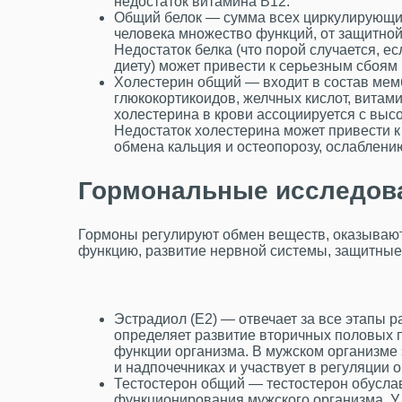
недостаток витамина B12.
Общий белок — сумма всех циркулирующих
человека множество функций, от защитной 
Недостаток белка (что порой случается, е
диету) может привести к серьезным сбоям 
Холестерин общий — входит в состав мемб
глюкокортикоидов, желчных кислот, вита
холестерина в крови ассоциируется с выс
Недостаток холестерина может привести 
обмена кальция и остеопорозу, ослаблени
Гормональные исследова
Гормоны регулируют обмен веществ, оказывают
функцию, развитие нервной системы, защитные
Эстрадиол (Е2) — отвечает за все этапы 
определяет развитие вторичных половых п
функции организма. В мужском организме 
и надпочечниках и участвует в регуляции 
Тестостерон общий — тестостерон обусла
функционирования мужского организма. У 