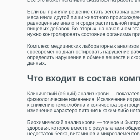
Если вы приняли решение стать вегетарианцем
мяса и/или другой пищи животного происхожде
равноценные аналоги среди растительной пищи
пищевых добавок. Во-вторых, на начальном эт
нужно контролировать состояние организма пр
Комплекс медицинских лабораторных анализов 
своевременно диагностировать нарушение рабо
определить нарушения в обмене веществ и ско
данных.
Что входит в состав ком
Клинический (общий) анализ крови — показате
физиологические изменения. Исключение из ра
к снижению гемоглобина и количества эритроцит
изменение характера питания к каким-либо нег
Биохимический анализ крови — точное и быстр
здоровья, которое вместе с результатами обще
недостаток белка, витаминов и микроэлементов