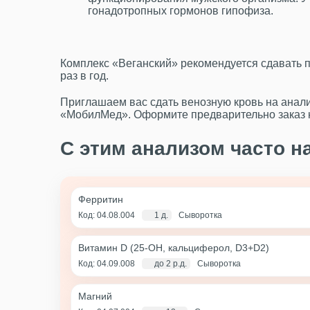
гонадотропных гормонов гипофиза.
Комплекс «Веганский» рекомендуется сдавать п
раз в год.
Приглашаем вас сдать венозную кровь на анали
«МобилМед». Оформите предварительно заказ н
С этим анализом часто н
Ферритин
Код: 04.08.004
1 д.
Сыворотка
Витамин D (25-OH, кальциферол, D3+D2)
Код: 04.09.008
до 2 р.д.
Сыворотка
Магний