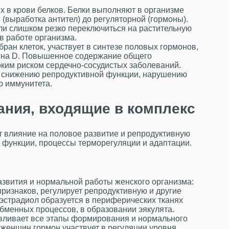
 в крови белков. Белки выполняют в организме
(выработка антител) до регуляторной (гормоны).
сли слишком резко переключиться на растительную
в работе организма.
ран клеток, участвует в синтезе половых гормонов,
мина D. Повышенное содержание общего
оким риском сердечно-сосудистых заболеваний.
к снижению репродуктивной функции, нарушению
ю иммунитета.
ния, входящие в комплекс
 влияние на половое развитие и репродуктивную
 функции, процессы терморегуляции и адаптации.
развития и нормальной работы женского организма:
ризнаков, регулирует репродуктивную и другие
эстрадиол образуется в периферических тканях
обменных процессов, в образовании эякулята.
вливает все этапы формирования и нормального
женщин гормон участвует в регуляции уровня