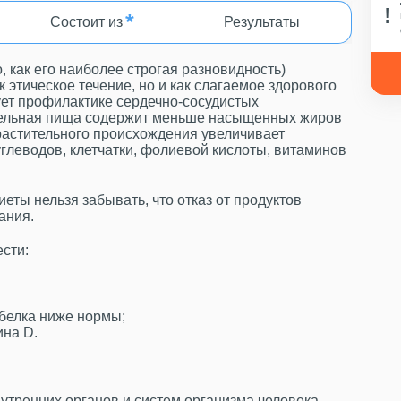
*
Состоит из
Результаты
, как его наиболее строгая разновидность)
 этическое течение, но и как слагаемое здорового
ует профилактике сердечно-сосудистых
ительная пища содержит меньше насыщенных жиров
растительного происхождения увеличивает
глеводов, клетчатки, фолиевой кислоты, витаминов
еты нельзя забывать, что отказ от продуктов
ания.
ести:
 белка ниже нормы;
ина D.
нутренних органов и систем организма человека.