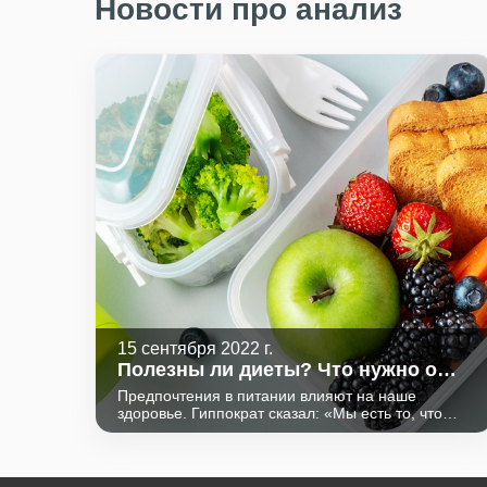
Новости про анализ
15 сентября 2022 г.
Полезны ли диеты? Что нужно о
них знать.
Предпочтения в питании влияют на наше
здоровье. Гиппократ сказал: «Мы есть то, что
мы едим». Питание обеспечивает рост, развитие
и жизнедеятельность человека, способствует
укреплению здоровья и долголетию.