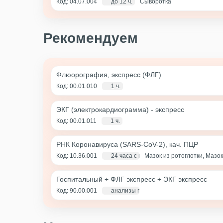
Код: 04.07.004
до 12 ч.
Сыворотка
Рекомендуем
Флюорография, экспресс (ФЛГ)
Код: 00.01.010
1 ч.
ЭКГ (электрокардиограмма) - экспресс
Код: 00.01.011
1 ч.
РНК Коронавируса (SARS-CoV-2), кач. ПЦР
Код: 10.36.001
24 часа с момента взятия биоматериа
Мазок из ротоглотки, Мазок
Госпитальный + ФЛГ экспресс + ЭКГ экспресс
Код: 90.00.001
анализы по крови - 1 д., экг и флг - 1 ча