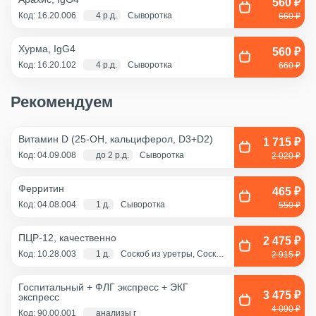
560 ₽
Код: 16.20.006
4 р.д.
Сыворотка
660 ₽
Хурма, IgG4
560 ₽
Код: 16.20.102
4 р.д.
Сыворотка
660 ₽
Рекомендуем
Витамин D (25-OH, кальциферол, D3+D2)
1 715 ₽
Код: 04.09.008
до 2 р.д.
Сыворотка
2 020 ₽
Ферритин
465 ₽
Код: 04.08.004
1 д.
Сыворотка
550 ₽
ПЦР-12, качественно
2 475 ₽
Код: 10.28.003
1 д.
Соскоб из уретры, Соскоб
2 915 ₽
из цервикального канала,
Смешанный соскоб
(цервикальный
Госпитальный + ФЛГ экспресс + ЭКГ
канал+влагалище),
3 475 ₽
экспресс
Соскоб из влагалища
4 090 ₽
Код: 90.00.001
анализы по крови - 1 д., экг и флг - 1 час