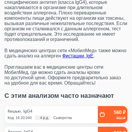
специфических антител (класса IgG4), которые
накапливаются в организме при длительном
воздействии аллергена. Плохо переваренные
компоненты пищи действуют на организм как токсины,
вызывая различные нежелательные последствия. Если
организм не сталкивался с данным аллергеном, тест
будет отрицательным. Это исследование не имеет
противопоказаний и ограничений.
В медицинских центрах сети «МобилМед» также можно
сдать анализ на аллерген
Фисташки, IgE
.
Приглашаем вас в медицинские центры сети
МобилМед, где можно сдать анализы крови
по доступной цене. Оформите предварительно заказ
на удобное для вас время. Обращайтесь!
С этим анализом часто назначают
Кешью, IgG4
560 ₽
Код: 16.20.040
4 р.д.
Сыворотка
660 ₽
Арахис, IgG4