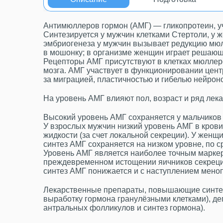
Антимюллеров гормон (АМГ) — гликопротеин, уч
Синтезируется у мужчин клетками Стертоли, у
эмбриогенеза у мужчин вызывает редукцию мюл
в мошонку; в организме женщин играет решающ
Рецепторы АМГ присутствуют в клетках мюллеров
мозга. АМГ участвует в функционировании цент
за миграцией, пластичностью и гибелью нейрон
На уровень АМГ влияют пол, возраст и ряд лек
Высокий уровень АМГ сохраняется у мальчиков 
У взрослых мужчин низкий уровень АМГ в кров
жидкости (за счет локальной секреции). У жен
синтез АМГ сохраняется на низком уровне, по 
Уровень АМГ является наиболее точным марке
преждевременном истощении яичников секреци
синтез АМГ понижается и с наступлением мено
Лекарственные препараты, повышающие синтез
выработку гормона гранулёзными клетками), де
антральных фолликулов и синтез гормона).