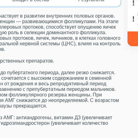
аствует в развитии внутренних половых органов.
 женщин — развивающимися фолликулами. На этапе
леровых протоков, способствует опущению яичек
ую роль в селекции доминантного фолликула.
ых протоков, яичек, яичников, в клетках головного
ральной нервной системы (ЦНС), влияя на контроль
ов.
арственных препаратов.
до пубертатного периода, далее резко снижается.
и сочетается с высоким содержанием в семенной
щин от рождения и весь репродуктивный период
сравнению с препубертатным периодом мальчиков.
ром фолликулярного резерва женщины. При
я АМГ снижается до неопределяемой. С возрастом
паузы прекращается.
 АМГ: антиандрогены, витамин Д3 (увеличивает
гидроэпиандростерон (увеличивает количество