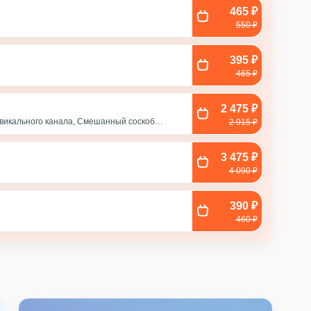
465 ₽
550 ₽
395 ₽
465 ₽
2 475 ₽
рвикального канала, Смешанный соскоб
2 915 ₽
, Соскоб из влагалища
3 475 ₽
с
4 090 ₽
390 ₽
460 ₽