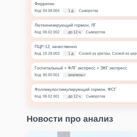
Ферритин
Код: 04.08.004
1 д.
Сыворотка
Лютеинизирующий гормон, ЛГ
Код: 06.02.002
до 12 ч.
Сыворотка
ПЦР-12, качественно
Код: 10.28.003
1 д.
Соскоб из уретры, Соскоб из це
(цервикальный канал+влагалище)
Госпитальный + ФЛГ экспресс + ЭКГ экспресс
Код: 90.00.001
анализы по крови - 1 д., экг и флг - 1 ча
Фолликулостимулирующий гормон, ФСГ
Код: 06.02.001
до 12 ч.
Сыворотка
Новости про анализ