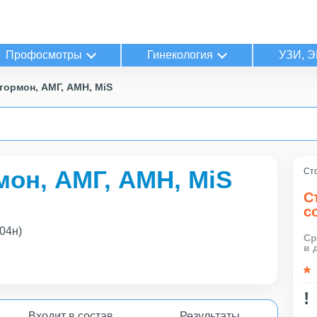
Профосмотры
Гинекология
УЗИ, Э
ормон, АМГ, АМН, MiS
он, АМГ, АМН, MiS
Сто
С
с
04н)
Ср
в 
Входит в состав
Результаты