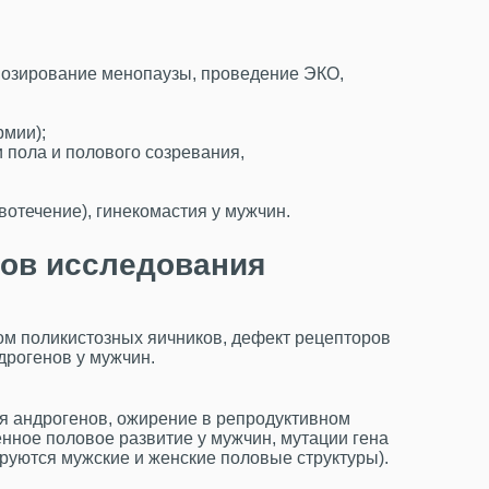
нозирование менопаузы, проведение ЭКО,
рмии);
пола и полового созревания,
вотечение), гинекомастия у мужчин.
тов исследования
ом поликистозных яичников, дефект рецепторов
дрогенов у мужчин.
я андрогенов, ожирение в репродуктивном
нное половое развитие у мужчин, мутации гена
руются мужские и женские половые структуры).