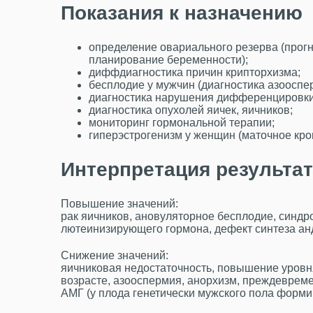
Показания к назначению
определение овариального резерва (прог
планирование беременности);
диффдиагностика причин крипторхизма;
бесплодие у мужчин (диагностика азооспе
диагностика нарушения дифференцировки 
диагностика опухолей яичек, яичников;
мониторинг гормональной терапии;
гиперэстрогенизм у женщин (маточное кро
Интерпретация результа
Повышение значений:
рак яичников, ановуляторное бесплодие, синдр
лютеинизирующего гормона, дефект синтеза ан
Снижение значений:
яичниковая недостаточность, повышение уровн
возрасте, азооспермия, анорхизм, преждевреме
АМГ (у плода генетически мужского пола форми