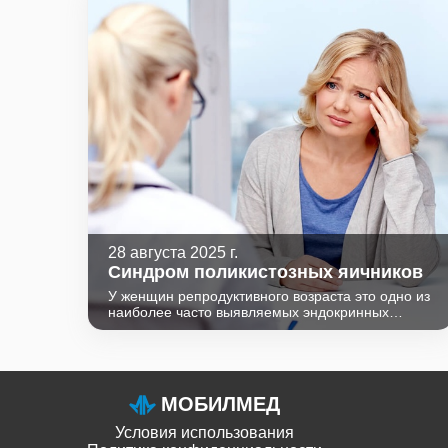
28 августа 2025 г.
Синдром поликистозных яичников
У женщин репродуктивного возраста это одно из
наиболее часто выявляемых эндокринных
расстройств. Синдром является фактором риска
развития бесплодия, сахарного диабета, рака
эндометрия и молочной железы.
МОБИЛМЕД
Условия использования