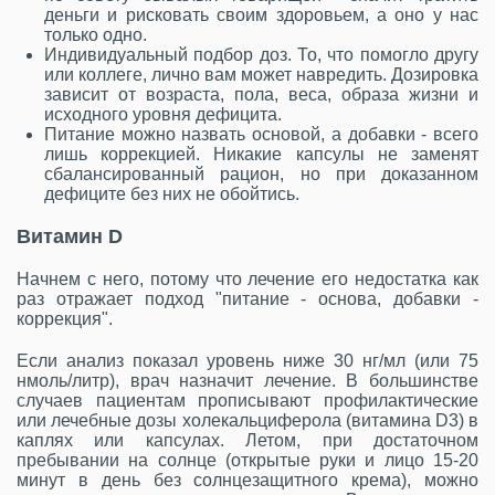
деньги и рисковать своим здоровьем, а оно у нас
только одно.
Индивидуальный подбор доз. То, что помогло другу
или коллеге, лично вам может навредить. Дозировка
зависит от возраста, пола, веса, образа жизни и
исходного уровня дефицита.
Питание можно назвать основой, а добавки - всего
лишь коррекцией. Никакие капсулы не заменят
сбалансированный рацион, но при доказанном
дефиците без них не обойтись.
Витамин D
Начнем с него, потому что лечение его недостатка как
раз отражает подход "питание - основа, добавки -
коррекция".
Если анализ показал уровень ниже 30 нг/мл (или 75
нмоль/литр), врач назначит лечение. В большинстве
случаев пациентам прописывают профилактические
или лечебные дозы холекальциферола (витамина D3) в
каплях или капсулах. Летом, при достаточном
пребывании на солнце (открытые руки и лицо 15-20
минут в день без солнцезащитного крема), можно