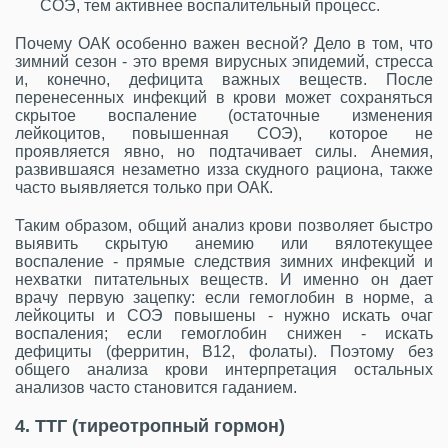
СОЭ, тем активнее воспалительный процесс.
Почему ОАК особенно важен весной? Дело в том, что
зимний сезон - это время вирусных эпидемий, стресса
и, конечно, дефицита важных веществ. После
перенесенных инфекций в крови может сохраняться
скрытое воспаление (остаточные изменения
лейкоцитов, повышенная СОЭ), которое не
проявляется явно, но подтачивает силы. Анемия,
развившаяся незаметно изза скудного рациона, также
часто выявляется только при ОАК.
Таким образом, общий анализ крови позволяет быстро
выявить скрытую анемию или вялотекущее
воспаление - прямые следствия зимних инфекций и
нехватки питательных веществ. И именно он дает
врачу первую зацепку: если гемоглобин в норме, а
лейкоциты и СОЭ повышены - нужно искать очаг
воспаления; если гемоглобин снижен - искать
дефициты (ферритин, B12, фолаты). Поэтому без
общего анализа крови интерпретация остальных
анализов часто становится гаданием.
4. ТТГ (тиреотропный гормон)