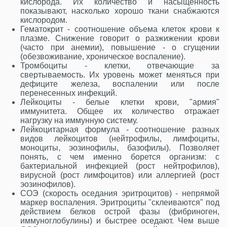
кислорода. Их количество и насыщенность
показывают, насколько хорошо ткани снабжаются
кислородом.
Гематокрит - соотношение объема клеток крови к
плазме. Снижение говорит о разжижении крови
(часто при анемии), повышение - о сгущении
(обезвоживание, хроническое воспаление).
Тромбоциты - клетки, отвечающие за
свертываемость. Их уровень может меняться при
дефиците железа, воспалении или после
перенесенных инфекций.
Лейкоциты - белые клетки крови, "армия"
иммунитета. Общее их количество отражает
нагрузку на иммунную систему.
Лейкоцитарная формула - соотношение разных
видов лейкоцитов (нейтрофилы, лимфоциты,
моноциты, эозинофилы, базофилы). Позволяет
понять, с чем именно борется организм: с
бактериальной инфекцией (рост нейтрофилов),
вирусной (рост лимфоцитов) или аллергией (рост
эозинофилов).
СОЭ (скорость оседания эритроцитов) - непрямой
маркер воспаления. Эритроциты "склеиваются" под
действием белков острой фазы (фибриноген,
иммуноглобулины) и быстрее оседают. Чем выше