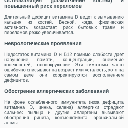
Остеомаляция (размягчение костей) и
повышенный риск переломов
Длительный дефицит витамина D ведет к вымыванию
кальция из костей. Весной, когда физическая
активность возрастает, риск бытовых травм и
переломов резко увеличивается.
Неврологические проявления
Недостаток витамина D и B12 помимо слабости дает
нарушение памяти, концентрации, онемение
конечностей, головокружение. Эти симптомы часто
ошибочно списывают на возраст или усталость, хотя на
самом деле они корректируются восполнением
дефицитов.
Обострение аллергических заболеваний
На фоне ослабленного иммунитета (изза дефицита
витамина D, цинка, селена) аллергики страдают
сильнее: пыльца и другие аллергены вызывают
обострения ринита, конъюнктивита, бронхиальной
астмы.