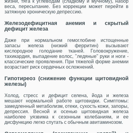
жизни, тяга к углеводам (сладкому и мучному), набор
веса, пересыпание. Без коррекции может перейти в
затяжную хроническую депрессию.
Железодефицитная анемия и скрытый
дефицит железа
Даже при нормальном гемоглобине истощенные
запасы железа (низкий ферритин) вызывают
кислородное голодание тканей. Головокружение,
тахикардия, выпадение волос, "ледяные" руки и ноги -
классические проявления. При тяжелой форме анемии
возрастает риск сердечных осложнений.
Гипотиреоз (снижение функции щитовидной
железы)
Холод, стресс и дефицит селена, йода и железа
мешают нормальной работе щитовидки. Симптомы:
замедленный метаболизм, отеки, сухость кожи, запоры,
депрессия. Весной и осенью щитовидная железа
наиболее уязвима к сезонным колебаниям, и ее
дисфункцию легко спутать с обычным авитаминозом.