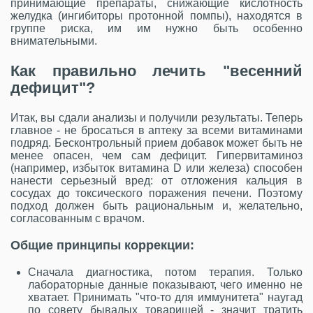
принимающие препараты, снижающие кислотность
желудка (ингибиторы протонной помпы), находятся в
группе риска, им им нужно быть особенно
внимательными.
Как правильно лечить "весенний
дефицит"?
Итак, вы сдали анализы и получили результаты. Теперь
главное - не бросаться в аптеку за всеми витаминами
подряд. Бесконтрольный прием добавок может быть не
менее опасен, чем сам дефицит. Гипервитаминоз
(например, избыток витамина D или железа) способен
нанести серьезный вред: от отложения кальция в
сосудах до токсического поражения печени. Поэтому
подход должен быть рациональным и, желательно,
согласованным с врачом.
Общие принципы коррекции:
Сначала диагностика, потом терапия. Только
лабораторные данные показывают, чего именно не
хватает. Принимать "что-то для иммунитета" наугад
по совету бывалых товарищей - значит тратить