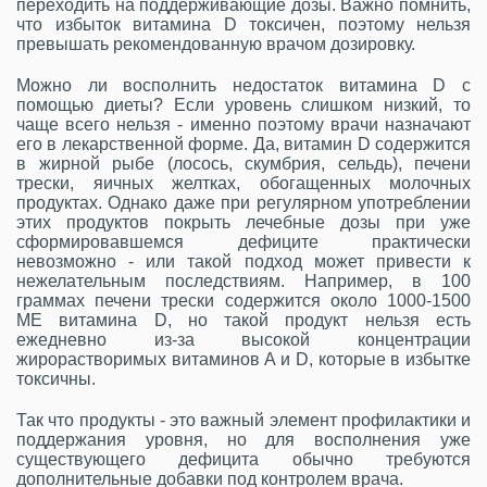
переходить на поддерживающие дозы. Важно помнить,
что избыток витамина D токсичен, поэтому нельзя
превышать рекомендованную врачом дозировку.
Можно ли восполнить недостаток витамина D с
помощью диеты? Если уровень слишком низкий, то
чаще всего нельзя - именно поэтому врачи назначают
его в лекарственной форме. Да, витамин D содержится
в жирной рыбе (лосось, скумбрия, сельдь), печени
трески, яичных желтках, обогащенных молочных
продуктах. Однако даже при регулярном употреблении
этих продуктов покрыть лечебные дозы при уже
сформировавшемся дефиците практически
невозможно - или такой подход может привести к
нежелательным последствиям. Например, в 100
граммах печени трески содержится около 1000-1500
МЕ витамина D, но такой продукт нельзя есть
ежедневно из-за высокой концентрации
жирорастворимых витаминов A и D, которые в избытке
токсичны.
Так что продукты - это важный элемент профилактики и
поддержания уровня, но для восполнения уже
существующего дефицита обычно требуются
дополнительные добавки под контролем врача.