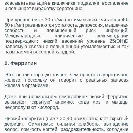
всасывать кальций в кишечнике, подавляет воспаление
и повышает выработку серотонина.
При уровне ниже 30 нг/мл (оптимальным считается 40-
60 нг/мл) развиваются усталость, депрессия, мышечная
слабость и повышенный риск инфекций.
Международные клинические рекомендации
подтверждают: низкий весенний уровень 25(OH)D
напрямую связан с повышенной утомляемостью и так
называемой весенней хандрой.
2. Ферритин
Этот анализ гораздо точнее, чем просто сывороточное
железо, поскольку он говорит о реальных запасах
железа в организме.
Даже при нормальном гемоглобине низкий ферритин
вызывает "скрытую" анемию, когда мозг и мышцы
недополучают кислород.
Низкий ферритин (ниже 30-40 нг/мл) означает скрытый
дефицит. Симптомы: сильная слабость, выпадение
волос, ломкость ногтей, раздражительность, холодные