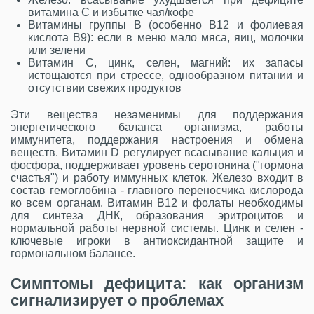
витамина C и избытке чая/кофе
Витамины группы B
(особенно B12 и фолиевая
кислота B9): если в меню мало мяса, яиц, молочки
или зелени
Витамин C, цинк, селен, магний: их запасы
истощаются при стрессе, однообразном питании и
отсутствии свежих продуктов
Эти вещества незаменимы для поддержания
энергетического баланса организма, работы
иммунитета, поддержания настроения и обмена
веществ. Витамин D регулирует всасывание кальция и
фосфора, поддерживает уровень серотонина ("гормона
счастья") и работу иммунных клеток. Железо входит в
состав гемоглобина - главного переносчика кислорода
ко всем органам. Витамин B12 и фолаты необходимы
для синтеза ДНК, образования эритроцитов и
нормальной работы нервной системы. Цинк и селен -
ключевые игроки в антиоксидантной защите и
гормональном балансе.
Симптомы дефицита: как организм
сигнализирует о проблемах