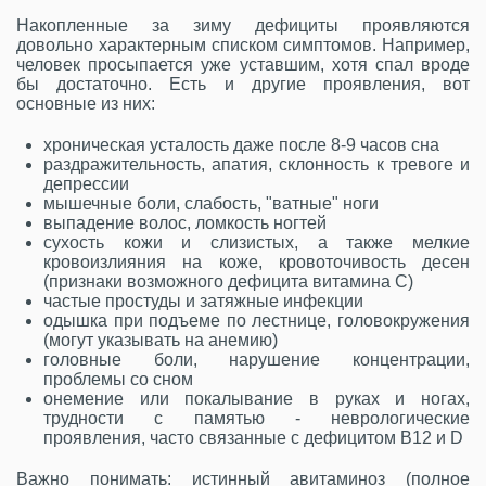
Накопленные за зиму дефициты проявляются
довольно характерным списком симптомов. Например,
человек просыпается уже уставшим, хотя спал вроде
бы достаточно. Есть и другие проявления, вот
основные из них:
хроническая усталость даже после 8-9 часов сна
раздражительность, апатия, склонность к тревоге и
депрессии
мышечные боли, слабость, "ватные" ноги
выпадение волос, ломкость ногтей
сухость кожи и слизистых, а также мелкие
кровоизлияния на коже, кровоточивость десен
(признаки возможного дефицита витамина C)
частые простуды и затяжные инфекции
одышка при подъеме по лестнице, головокружения
(могут указывать на анемию)
головные боли, нарушение концентрации,
проблемы со сном
онемение или покалывание в руках и ногах,
трудности с памятью - неврологические
проявления, часто связанные с дефицитом B12 и D
Важно понимать: истинный авитаминоз (полное