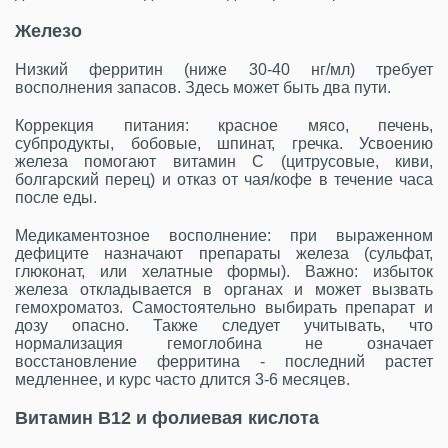
Железо
Низкий ферритин (ниже 30-40 нг/мл) требует
восполнения запасов. Здесь может быть два пути.
Коррекция питания: красное мясо, печень,
субпродукты, бобовые, шпинат, гречка. Усвоению
железа помогают витамин C (цитрусовые, киви,
болгарский перец) и отказ от чая/кофе в течение часа
после еды.
Медикаментозное восполнение: при выраженном
дефиците назначают препараты железа (сульфат,
глюконат, или хелатные формы). Важно: избыток
железа откладывается в органах и может вызвать
гемохроматоз. Самостоятельно выбирать препарат и
дозу опасно. Также следует учитывать, что
нормализация гемоглобина не означает
восстановление ферритина - последний растет
медленнее, и курс часто длится 3-6 месяцев.
Витамин B12 и фолиевая кислота