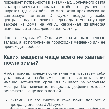
покрывает потребности в витаминах. Солнечного света
катастрофически не хватает, особенно в умеренных
широтах, где с октября по март кожа практически не
синтезирует витамин D. Сухой воздух (спасибо
центральному отоплению), перепады температур при
выходе из дома на улицу, сниженная физическая
активность и стресс довершают картину.
Что в результате? Организм тратит накопленные
запасы, а их пополнение происходит медленно или не
происходит вообще.
Каких веществ чаще всего не хватает
после зимы?
Чтобы понять, почему после зимы мы чувствуем себя
уставшими и разбитыми, важно выяснить, каких
именно нутриентов организм лишился за холодные
месяцы. Вот ключевые вещества, дефицит которых
встречается чаще всего весной.
Витамин D: его синтез в коже почти полностью
прекращается без UVB-лучей
Железо: всасывание ухудшается при дефиците