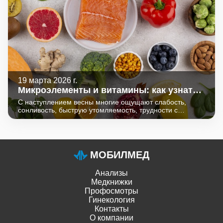
19 марта 2026 г.
Микроэлементы и витамины: как узнать,
чего не хватает?
С наступлением весны многие ощущают слабость,
сонливость, быструю утомляемость, трудности с
концентрацией внимания, повышенную
раздражительность. Это явление иногда называют
«весенним упадком сил» или "синдромом весенней
усталости".
МОБИЛМЕД
Анализы
Медкнижки
Профосмотры
Гинекология
Контакты
О компании