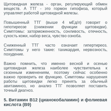
Щитовидная железа - орган, регулирующий обмен
веществ. А ТТГ - это гормон гипофиза, который
управляет работой щитовидной железы.
Повышенный ТТГ (выше 4 мЕд/л) говорит о
гипотиреозе (снижении функции щитовидки).
Симптомы: заторможенность, сонливость, отечность,
сухость кожи, набор веса, чувство озноба.
Сниженный ТТГ часто означает гипертиреоз.
Симптомы у него такие: тахикардия, нервозность,
похудение.
Важно помнить, что именно весной и осенью
щитовидная железа наиболее чувствительна к
сезонным изменениям, поэтому сейчас особенно
важно проверить ее функцию. Симптомы нарушения
работы щитовидки легко принять за обычный
авитаминоз, но анализ ТТГ позволяет поставить
точный диагноз.
5. Витамин B12 (цианокобаламин) и фолиевая
кислота (B9)