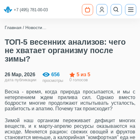
+7 (495) 781-00-03
Главная
Новости
ТОП-5 весенних анализов: чего не хватает организму
после зимы?
ТОП-5 весенних анализов: чего
не хватает организму после
зимы?
26 Мар, 2026
656
5
из 5
дата публикации
0 голосов
просмотры
Весна - время, когда природа просыпается, и мы с
нетерпением ждем прилива сил. Однако вместо
бодрости многие продолжают испытывать усталость,
разбитость и апатию. Почему так происходит?
Зимой наш организм переживает дефицит многих
веществ, и к марту-апрелю ресурсы оказываются на
исходе. Меняется рацион: свежих овощей и фруктов
становится меньше, а калорийная "комфортная" еда не