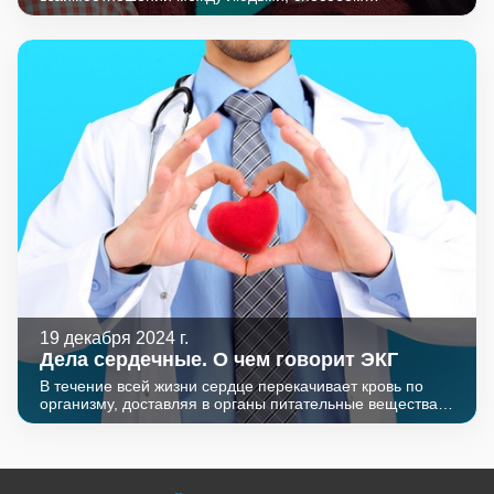
проявления чувств. «Всемирный день поцелуя»
отмечается 6 июля. Праздновать его начали в XIX веке в
Англии. Идею проведения праздника предложил
стоматолог, в надежде на то, что при частых поцелуях
люди будут тщательнее следить за состоянием полости
рта. В течение жизни человек тратит на поцелуи в
среднем около 2 недель. С 2009 года существует
дисциплина - филематология, которая изучает
физиологические и психологические особенности
поцелуев (от греческого слова «Φιλί»-поцелуй).
19 декабря 2024 г.
Дела сердечные. О чем говорит ЭКГ
В течение всей жизни сердце перекачивает кровь по
организму, доставляя в органы питательные вещества и
кислород. Работает оно куда сложнее, чем обычный
насос: сначала расслабляется и наполняется кровью,
затем поочередно сжимает верхние и нижние камеры,
гонит кровь по телу и снова расслабляется. После этого
цикл происходит заново.