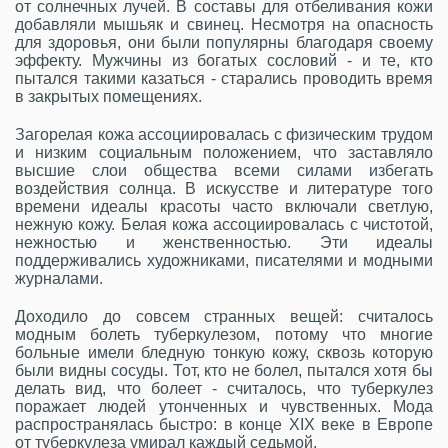
от солнечных лучей. В составы для отбеливания кожи
добавляли мышьяк и свинец. Несмотря на опасность
для здоровья, они были популярны благодаря своему
эффекту. Мужчины из богатых сословий - и те, кто
пытался такими казаться - старались проводить время
в закрытых помещениях.
Загорелая кожа ассоциировалась с физическим трудом
и низким социальным положением, что заставляло
высшие слои общества всеми силами избегать
воздействия солнца. В искусстве и литературе того
времени идеалы красоты часто включали светлую,
нежную кожу. Белая кожа ассоциировалась с чистотой,
нежностью и женственностью. Эти идеалы
поддерживались художниками, писателями и модными
журналами.
Доходило до совсем странных вещей: считалось
модным болеть туберкулезом, потому что многие
больные имели бледную тонкую кожу, сквозь которую
были видны сосуды. Тот, кто не болел, пытался хотя бы
делать вид, что болеет - считалось, что туберкулез
поражает людей утонченных и чувственных. Мода
распространялась быстро: в конце XIX веке в Европе
от туберкулеза умирал каждый седьмой.