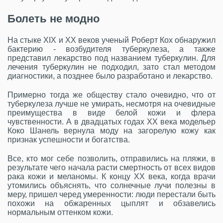
Болеть не модно
На стыке XIX и XX веков ученый Роберт Кох обнаружил
бактерию - возбудителя туберкулеза, а также
представил лекарство под названием туберкулин. Для
лечения туберкулин не подходил, зато стал методом
диагностики, а позднее было разработано и лекарство.
Примерно тогда же обществу стало очевидно, что от
туберкулеза лучше не умирать, несмотря на очевидные
преимущества в виде белой кожи и флера
чувственности. А в двадцатых годах XX века модельер
Коко Шанель вернула моду на загорелую кожу как
признак успешности и богатства.
Все, кто мог себе позволить, отправились на пляжи, в
результате чего начала расти смертность от всех видов
рака кожи и меланомы. К концу XX века, когда врачи
утомились объяснять, что солнечные лучи полезны в
меру, пришел черед умеренности: люди перестали быть
похожи на обжаренных цыплят и обзавелись
нормальным оттенком кожи.