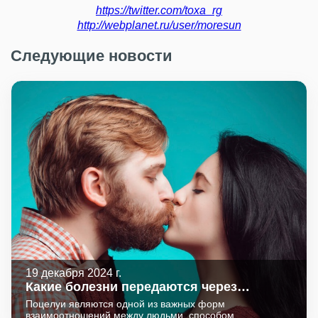
https://twitter.com/toxa_rg
http://webplanet.ru/user/moresun
Следующие новости
19 декабря 2024 г.
Какие болезни передаются через
поцелуи
Поцелуи являются одной из важных форм
взаимоотношений между людьми, способом