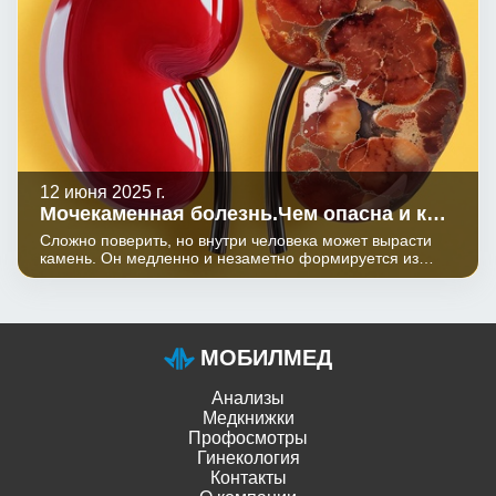
заболеваний (анемии, кариеса, остеопороза, аллергии).
12 июня 2025 г.
Мочекаменная болезнь.Чем опасна и как
распознать
Сложно поверить, но внутри человека может вырасти
камень. Он медленно и незаметно формируется из
минеральных солей - в почках, мочеточника или
мочевом пузыре.
МОБИЛМЕД
Анализы
Медкнижки
Профосмотры
Гинекология
Контакты