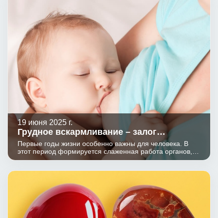
19 июня 2025 г.
Грудное вскармливание – залог
здоровья малыша и мамы.
Первые годы жизни особенно важны для человека. В
этот период формируется слаженная работа органов,
налаживается взаимодействие между регулирующими
системами (нервной, эндокринной, иммунной). От
поступления в этот период необходимых веществ
зависит функционирование организма на протяжении
всей жизни. Неполноценное питания может привести к
отклонениям в физическом развитии, нарушениям
работы нервной, пищеварительной, репродуктивной
систем, возникновению алиментарно-зависимых