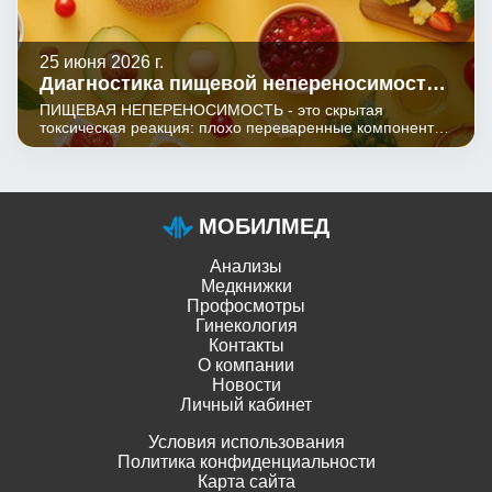
25 июня 2026 г.
Диагностика пищевой непереносимости,
96 аллергенов и микстов аллергенов
ПИЩЕВАЯ НЕПЕРЕНОСИМОСТЬ - это скрытая
токсическая реакция: плохо переваренные компоненты
пищи воспринимаются как чужеродные и вызывают
выработку антител IgG4, запуская хроническое
воспаление. В отличие от мгновенной аллергии,
симптомы накапливаются незаметно и могут
проявляться где угодно - от кожи до кишечника.
МОБИЛМЕД
Анализы
Медкнижки
Профосмотры
Гинекология
Контакты
О компании
Новости
Личный кабинет
Условия использования
Политика конфиденциальности
Карта сайта