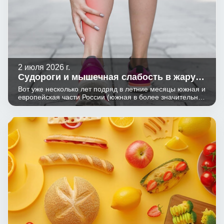
2 июля 2026 г.
Судороги и мышечная слабость в жару:
проверяем магний и калий
Вот уже несколько лет подряд в летние месяцы южная и
европейская части России (южная в более значительной
степени) оказываются в зоне экстремально высоких
температур, которые обычно фиксируются не очень
часто. Периоды сильной жары могут длиться от
нескольких дней до нескольких недель или даже
дольше. Мы не будем вдаваться в подробности, почему
именно так происходит - пока что примем этот факт как
данность.