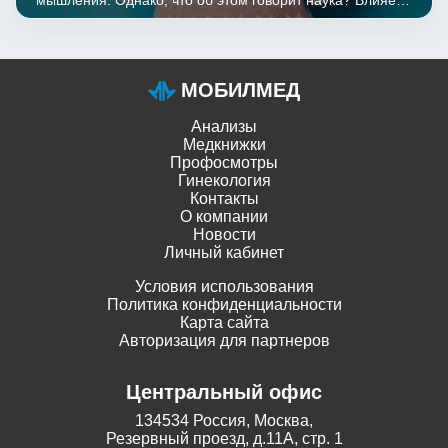
мышления. Однако, что об этом говорит наука? Влияет
ли самопохвала на состояние здоровья и насколько
сильно? Попробуем погрузиться в мир исследований и
узнать, что о позитивном мышлении думают
современные ученые. Обещаем - будет интересно.
МОБИЛМЕД
Анализы
Медкнижки
Профосмотры
Гинекология
Контакты
О компании
Новости
Личный кабинет
Условия использования
Политика конфиденциальности
Карта сайта
Авторизация для партнеров
Центральный офис
134534 Россия, Москва,
Резервный проезд, д.11А, стр. 1