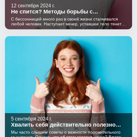
12 сентября 2024 г.
Не спится? Методы борьбы с
бессонницей
С бессонницей много раз в своей жизни сталкивался
любой человек. Наступает вечер, уставшее тело тянется
к кровати, рука выключает свет, а сна ни в одном глазу.
Раз такое дело, можно почитать последние новости,
думает человек - и делает только хуже. Что делать, если
напала бессонница? Для этого нужно сначала немного
разобраться, в чем причины этого явления, а после уже
придет понимание, как сделать свой сон качественным
и, если можно так выразиться, продуктивным.
5 сентября 2024 г.
Хвалить себя действительно полезно
для здоровья?
Мы часто слышим советы о важности положительного