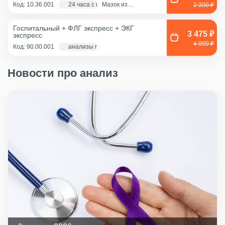
Код: 10.36.001
24 часа с момента взятия биоматериала
Мазок из
2 300 ₽
ротоглотки, Мазок
из носа
Госпитальный + ФЛГ экспресс + ЭКГ
3 475 ₽
экспресс
4 090 ₽
Код: 90.00.001
анализы по крови - 1 д., экг и флг - 1 час
Новости про анализ