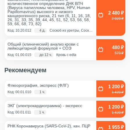
количественное определение ДНК ВПЧ
Соскоб из влагалища
(Вируса папилломы человека, HPV, Human
Papillomavirus) высокого и низкого
2 480 ₽
канцерогенного риска, 21 тип (6, 11, 16, 18,
2 920 ₽
26, 31, 33, 35, 39, 44, 45, 51, 52, 53, 56, 58,
59, 66, 68, 73, 82)
Код: 10.20.012
4 д.
Соскоб из уретры, Соскоб
из цервикального канала,
Смешанный соскоб
(цервикальный
Общий (клинический) анализ крови с
канал+влагалище)
480 ₽
лейкоцитарной формулой + COЭ
570 ₽
Код: 01.00.015
до 12 ч.
Кровь с edta
Рекомендуем
Флюорография, экспресс (ФЛГ)
1 200 ₽
Код: 00.01.010
1 ч.
1 420 ₽
ЭКГ (электрокардиограмма) - экспресс
1 200 ₽
Код: 00.01.011
1 ч.
1 420 ₽
РНК Коронавируса (SARS-CoV-2), кач. ПЦР
1 955 ₽