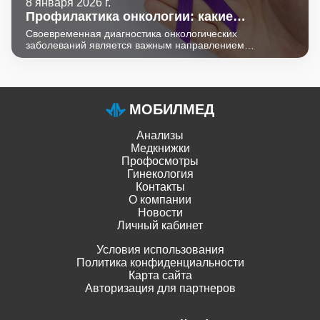
8 января 2026 г.
Профилактика онкологии: какие
обследования нужно сдавать?
Своевременная диагностика онкологических
заболеваний является важным направлением
современной медицины. Раннее выявление
предрасположенности, предраковых заболеваний и
начальных этапов онкопроцессов позволяют
предотвратить или эффективно пролечить угрожающее
жизни заболевание.
МОБИЛМЕД
Анализы
Медкнижки
Профосмотры
Гинекология
Контакты
О компании
Новости
Личный кабинет
Условия использования
Политика конфиденциальности
Карта сайта
Авторизация для партнеров