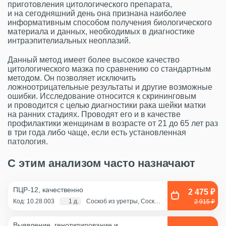
приготовления цитологического препарата,
и на сегодняшний день она признана наиболее
информативным способом получения биологического
материала и данных, необходимых в диагностике
интраэпителиальных неоплазий.
Данный метод имеет более высокое качество
цитологического мазка по сравнению со стандартным
методом. Он позволяет исключить
ложноотрицательные результаты и другие возможные
ошибки. Исследование относится к скрининговым
и проводится с целью диагностики рака шейки матки
на ранних стадиях. Проводят его и в качестве
профилактики женщинам в возрасте от 21 до 65 лет раз
в три года либо чаще, если есть установленная
патология.
С этим анализом часто назначают
ПЦР-12, качественно
2 475 ₽
Код: 10.28.003
1 д.
Соскоб из уретры, Соскоб
2 915 ₽
из цервикального канала,
Смешанный соскоб
(цервикальный
Выявление, генотипирование и
канал+влагалище),