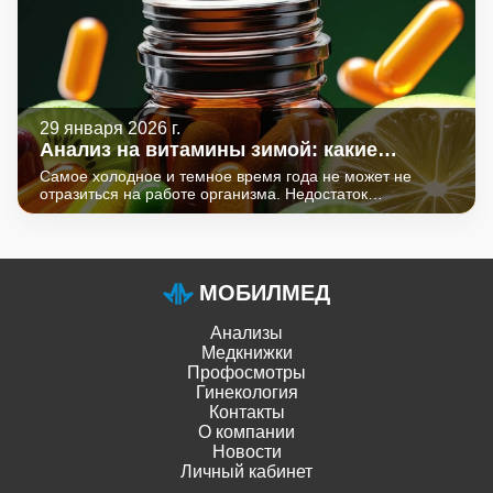
29 января 2026 г.
Анализ на витамины зимой: какие
показатели особенно важны?
Самое холодное и темное время года не может не
отразиться на работе организма. Недостаток
солнечного света и изменение рациона питания
снижают поступление необходимых для организма
веществ. Мы меньше двигаемся, больше времени
проводим в коллективе в замкнутых помещениях, чаще
отмечаем вялость, утомляемость, понурое настроение,
МОБИЛМЕД
чаще болеем. Обостряются хронические заболевания,
атакуют сезонные возбудители вирусных
Анализы
респираторных инфекций (коронавирус,
метапневмовирус, вирусы парагриппа, респираторно-
Медкнижки
синцитиальный вирус).
Профосмотры
Гинекология
Контакты
О компании
Новости
Личный кабинет