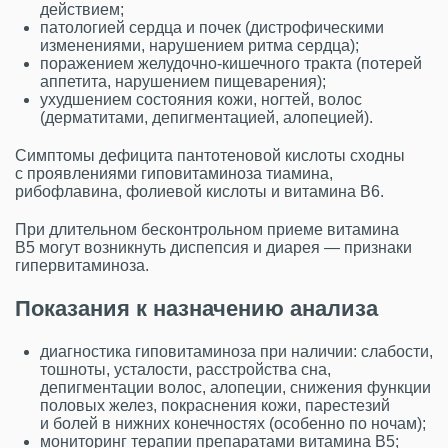
действием;
патологией сердца и почек (дистрофическими
изменениями, нарушением ритма сердца);
поражением желудочно-кишечного тракта (потерей
аппетита, нарушением пищеварения);
ухудшением состояния кожи, ногтей, волос
(дерматитами, депигментацией, алопецией).
Симптомы дефицита пантотеновой кислоты сходны
с проявлениями гиповитаминоза тиамина,
рибофлавина, фолиевой кислоты и витамина B6.
При длительном бесконтрольном приеме витамина
В5 могут возникнуть диспепсия и диарея — признаки
гипервитаминоза.
Показания к назначению анализа
диагностика гиповитаминоза при наличии: слабости,
тошноты, усталости, расстройства сна,
депигментации волос, алопеции, снижения функции
половых желез, покраснения кожи, парестезий
и болей в нижних конечностях (особенно по ночам);
мониторинг терапии препаратами витамина В5;