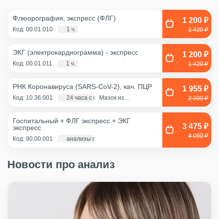
Флюорография, экспресс (ФЛГ)
1 200 ₽
Код: 00.01.010
1 ч.
1 420 ₽
ЭКГ (электрокардиограмма) - экспресс
1 200 ₽
Код: 00.01.011
1 ч.
1 420 ₽
РНК Коронавируса (SARS-CoV-2), кач. ПЦР
1 955 ₽
Код: 10.36.001
24 часа с момента взятия биоматериала
Мазок из
2 300 ₽
ротоглотки, Мазок
из носа
Госпитальный + ФЛГ экспресс + ЭКГ
3 475 ₽
экспресс
4 090 ₽
Код: 90.00.001
анализы по крови - 1 д., экг и флг - 1 час
Новости про анализ