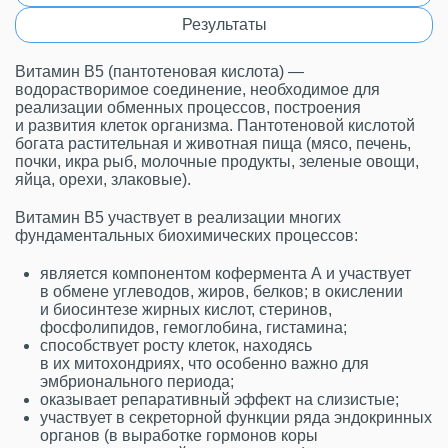
Результаты
Витамин B5 (пантотеновая кислота) —
водорастворимое соединение, необходимое для
реализации обменных процессов, построения
и развития клеток организма. Пантотеновой кислотой
богата растительная и животная пища (мясо, печень,
почки, икра рыб, молочные продукты, зеленые овощи,
яйца, орехи, злаковые).
Витамин B5 участвует в реализации многих
фундаментальных биохимических процессов:
является компонентом кофермента А и участвует
в обмене углеводов, жиров, белков; в окислении
и биосинтезе жирных кислот, стеринов,
фосфолипидов, гемоглобина, гистамина;
способствует росту клеток, находясь
в их митохондриях, что особенно важно для
эмбрионального периода;
оказывает репаративный эффект на слизистые;
участвует в секреторной функции ряда эндокринных
органов (в выработке гормонов коры