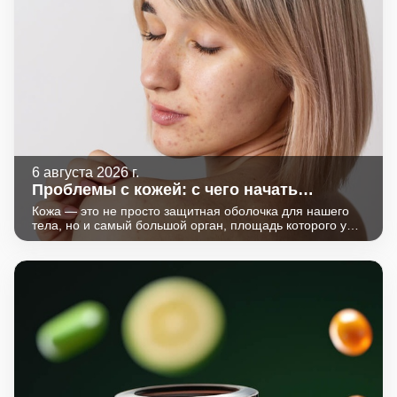
6 августа 2026 г.
Проблемы с кожей: с чего начать
диагностику
Кожа — это не просто защитная оболочка для нашего
тела, но и самый большой орган, площадь которого у
взрослого человека достигает 2 м2. Кожа отвечает за
тактильную чувствительность, участвует в
терморегуляции, обмене веществ, иммунной защите, в
ней под действием солнца синтезируется гормон-
витамин D.