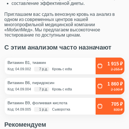
составление эффективной диеты.
Приглашаем вас сдать венозную кровь на анализ в
одном из современных центров нашей
многопрофильной медицинской компании
«МобилМед». Мы предлагаем высокоточное
тестирование по доступным ценам.
С этим анализом часто назначают
Витамин В1, тиамин
1 915 ₽
Код: 04.09.002
7 р.д.
Кровь с edta
2 255 ₽
Витамин В6, пиридоксин
1 860 ₽
Код: 04.09.004
7 р.д.
Кровь с edta
2 190 ₽
Витамин В9, фолиевая кислота
705 ₽
Код: 04.09.005
1 р.д.
Сыворотка
830 ₽
Рекомендуем