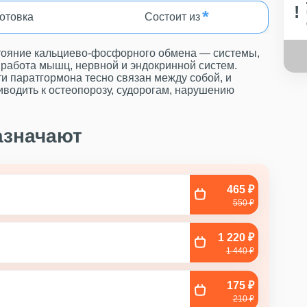
*
Состоит из
отовка
стояние кальциево-фосфорного обмена — системы,
, работа мышц, нервной и эндокринной систем.
ти паратгормона тесно связан между собой, и
иводить к остеопорозу, судорогам, нарушению
.
азначают
465 ₽
550 ₽
1 220 ₽
1 440 ₽
175 ₽
210 ₽