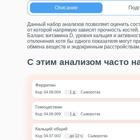
Описание
Подг
Данный набор анализов позволяет оценить со
от которой напрямую зависят прочность костей
Баланс витамина D, уровня кальция и активнос
отклонения хотя бы одного показателя могут пр
обмена веществ и эндокринным расстройствам
С этим анализом часто н
Ферритин
Код: 04.08.004
1 д.
Сыворотка
Гомоцистеин
Код: 04.06.009
1 д.
Сыворотка
Кальций общий
Код: 04.07.002
до 12 ч.
Сыворотка