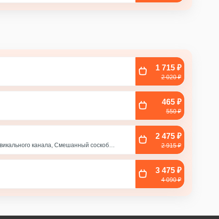
1 715 ₽
2 020 ₽
465 ₽
550 ₽
2 475 ₽
рвикального канала, Смешанный соскоб
2 915 ₽
, Соскоб из влагалища
3 475 ₽
с
4 090 ₽