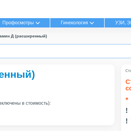
Профосмотры
Гинекология
УЗИ, Э
амин Д (расширенный)
енный)
Сто
С
с
включены в стоимость):