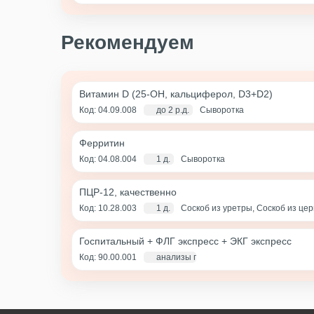
Рекомендуем
Витамин D (25-OH, кальциферол, D3+D2)
Код: 04.09.008
до 2 р.д.
Сыворотка
Ферритин
Код: 04.08.004
1 д.
Сыворотка
ПЦР-12, качественно
Код: 10.28.003
1 д.
Соскоб из уретры, Соскоб из це
(цервикальный канал+влагалище)
Госпитальный + ФЛГ экспресс + ЭКГ экспресс
Код: 90.00.001
анализы по крови - 1 д., экг и флг - 1 ча