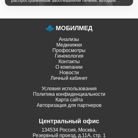
распространённым заболеваниям печени, которые
приводят к повреждению и разрушению клеток органа.
Наиболее часто возбудителями являются вирусы
гепатитов A, B, C, D, Е. Они отличаются географической
распространенностью, способами передачи, тяжестью
течения, методами профилактики.
МОБИЛМЕД
Анализы
Медкнижки
Профосмотры
Гинекология
Контакты
О компании
Новости
Личный кабинет
Условия использования
Политика конфиденциальности
Карта сайта
Авторизация для партнеров
Центральный офис
134534 Россия, Москва,
Резервный проезд, д.11А, стр. 1