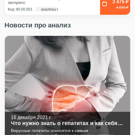
3 475 ₽
экспресс
4 090 ₽
Код: 90.00.001
анализы по крови - 1 д., экг и флг - 1 час
Новости про анализ
16 декабря 2021 г.
Что нужно знать о гепатитах и как себя
защитить?
Вирусные гепатиты относятся к самым