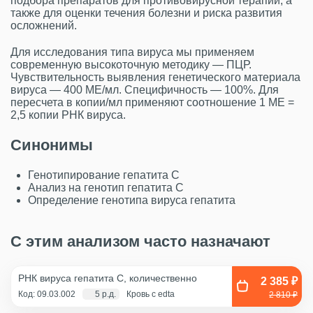
подбора препаратов для противовирусной терапии, а
также для оценки течения болезни и риска развития
осложнений.
Для исследования типа вируса мы применяем
современную высокоточную методику — ПЦР.
Чувствительность выявления генетического материала
вируса — 400 МЕ/мл. Специфичность — 100%. Для
пересчета в копии/мл применяют соотношение 1 МЕ =
2,5 копии РНК вируса.
Синонимы
Генотипирование гепатита С
Анализ на генотип гепатита С
Определение генотипа вируса гепатита
С этим анализом часто назначают
РНК вируса гепатита C, количественно
2 385 ₽
Код: 09.03.002
5 р.д.
Кровь с edta
2 810 ₽