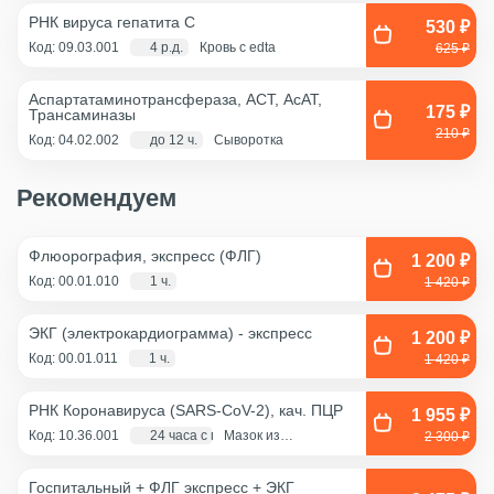
РНК вируса гепатита C
530 ₽
Код: 09.03.001
4 р.д.
Кровь с edta
625 ₽
Аспартатаминотрансфераза, АСТ, АсАТ,
175 ₽
Трансаминазы
210 ₽
Код: 04.02.002
до 12 ч.
Сыворотка
Рекомендуем
Флюорография, экспресс (ФЛГ)
1 200 ₽
Код: 00.01.010
1 ч.
1 420 ₽
ЭКГ (электрокардиограмма) - экспресс
1 200 ₽
Код: 00.01.011
1 ч.
1 420 ₽
РНК Коронавируса (SARS-CoV-2), кач. ПЦР
1 955 ₽
Код: 10.36.001
24 часа с момента взятия биоматериала
Мазок из
2 300 ₽
ротоглотки, Мазок
из носа
Госпитальный + ФЛГ экспресс + ЭКГ