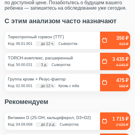
по доступной цене. Позаботьтесь о будущем вашего
ребенка — запишитесь на обследование уже сегодня.
С этим анализом часто назначают
Тиреотропный гормон (ТТГ)
350 ₽
Код: 06.01.001
до 12 ч.
Сыворотка
415 ₽
TORCH-комплекс, расширенный
3 435 ₽
Код: 50.00.031
3 д.
Сыворотка
4 045 ₽
Группа крови + Резус-фактор
475 ₽
Код: 02.00.001
до 12 ч.
Кровь с edta
560 ₽
Рекомендуем
Витамин D (25-OH, кальциферол, D3+D2)
1 715 ₽
Код: 04.09.008
до 2 р.д.
Сыворотка
2 020 ₽