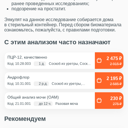
ранее проведенных исследованиях;
подозрение на простатит.
Эякулят на данное исследование собирается дома
в стерильный контейнер. Перед сбором биоматериала
ознакомьтесь, пожалуйста, с правилами подготовки.
С этим анализом часто назначают
ПЦР-12, качественно
2 475 ₽
Код: 10.28.003
1 д.
Соскоб из уретры, Соскоб
2 915 ₽
из цервикального канала,
Смешанный соскоб
(цервикальный
Андрофлор
канал+влагалище),
2 195 ₽
Соскоб из влагалища
Код: 10.31.001
2 р.д.
Соскоб из уретры,
2 585 ₽
Эякулят (принести с
собой в стерильном
контейнере)
Общий анализ мочи (ОАМ)
230 ₽
Код: 21.01.001
до 12 ч.
Разовая моча
275 ₽
Рекомендуем