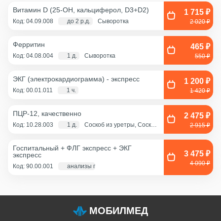
Витамин D (25-OH, кальциферол, D3+D2)
1 715 ₽
Код: 04.09.008
до 2 р.д.
Сыворотка
2 020 ₽
Ферритин
465 ₽
Код: 04.08.004
1 д.
Сыворотка
550 ₽
ЭКГ (электрокардиограмма) - экспресс
1 200 ₽
Код: 00.01.011
1 ч.
1 420 ₽
ПЦР-12, качественно
2 475 ₽
Код: 10.28.003
1 д.
Соскоб из уретры, Соскоб
2 915 ₽
из цервикального канала,
Смешанный соскоб
(цервикальный
Госпитальный + ФЛГ экспресс + ЭКГ
канал+влагалище),
3 475 ₽
экспресс
Соскоб из влагалища
4 090 ₽
Код: 90.00.001
анализы по крови - 1 д., экг и флг - 1 час
МОБИЛМЕД