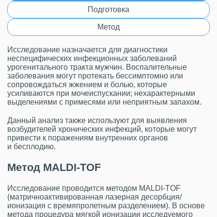
Подготовка
Метод
Исследование назначается для диагностики
неспецифических инфекционных заболеваний
урогенитального тракта мужчин. Воспалительные
заболевания могут протекать бессимптомно или
сопровождаться жжением и болью, которые
усиливаются при мочеиспускании; нехарактерными
выделениями с примесями или неприятным запахом.
Данный анализ также используют для выявления
возбудителей хронических инфекций, которые могут
привести к поражениям внутренних органов
и бесплодию.
Метод MALDI-TОF
Исследование проводится методом MALDI-TОF
(матричноактивированная лазерная десорбция/
ионизация с времяпролетным разделением). В основе
метода процедура мягкой ионизации исследуемого