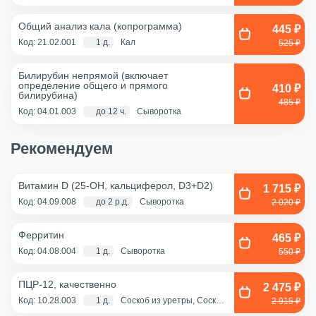
Общий анализ кала (копрограмма)
445 ₽
Код: 21.02.001
1 д.
Кал
525 ₽
Билирубин непрямой (включает
определение общего и прямого
410 ₽
билирубина)
485 ₽
Код: 04.01.003
до 12 ч.
Сыворотка
Рекомендуем
Витамин D (25-OH, кальциферол, D3+D2)
1 715 ₽
Код: 04.09.008
до 2 р.д.
Сыворотка
2 020 ₽
Ферритин
465 ₽
Код: 04.08.004
1 д.
Сыворотка
550 ₽
ПЦР-12, качественно
2 475 ₽
Код: 10.28.003
1 д.
Соскоб из уретры, Соскоб
2 915 ₽
из цервикального канала,