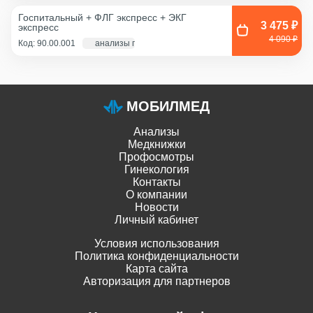
Смешанный соскоб
(цервикальный
Госпитальный + ФЛГ экспресс + ЭКГ
канал+влагалище),
3 475 ₽
экспресс
Соскоб из влагалища
4 090 ₽
Код: 90.00.001
анализы по крови - 1 д., экг и флг - 1 час
МОБИЛМЕД
Анализы
Медкнижки
Профосмотры
Гинекология
Контакты
О компании
Новости
Личный кабинет
Условия использования
Политика конфиденциальности
Карта сайта
Авторизация для партнеров