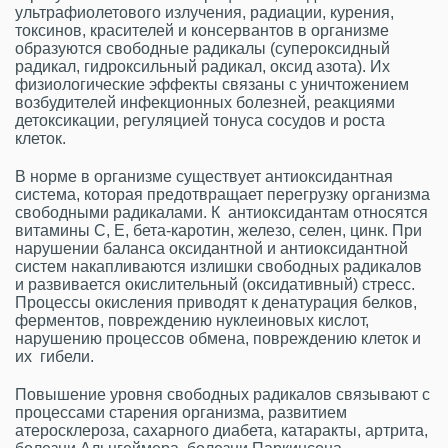
ультрафиолетового излучения, радиации, курения,
токсинов, красителей и консервантов в организме
образуются свободные радикалы (супероксидный
радикал, гидроксильный радикал, оксид азота). Их
физиологические эффекты связаны с уничтожением
возбудителей инфекционных болезней, реакциями
детоксикации, регуляцией тонуса сосудов и роста
клеток.
В норме в организме существует антиоксидантная
система, которая предотвращает перегрузку организма
свободными радикалами. К антиоксидантам относятся
витамины С, Е, бета-каротин, железо, селен, цинк. При
нарушении баланса оксидантной и антиоксидантной
систем накапливаются излишки свободных радикалов
и развивается окислительный (оксидативный) стресс.
Процессы окисления приводят к денатурация белков,
ферментов, повреждению нуклеиновых кислот,
нарушению процессов обмена, повреждению клеток и
их гибели.
Повышение уровня свободных радикалов связывают с
процессами старения организма, развитием
атеросклероза, сахарного диабета, катаракты, артрита,