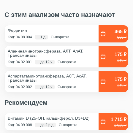
С этим анализом часто назначают
Ферритин
465 ₽
Код: 04.08.004
1 д.
Сыворотка
550 ₽
Аланинаминотрансфераза, АЛТ, АлАТ,
175 ₽
Трансаминазы
210 ₽
Код: 04.02.001
до 12 ч.
Сыворотка
Аспартатаминотрансфераза, АСТ, АсАТ,
175 ₽
Трансаминазы
210 ₽
Код: 04.02.002
до 12 ч.
Сыворотка
Рекомендуем
Витамин D (25-OH, кальциферол, D3+D2)
1 715 ₽
Код: 04.09.008
до 2 р.д.
Сыворотка
2 020 ₽