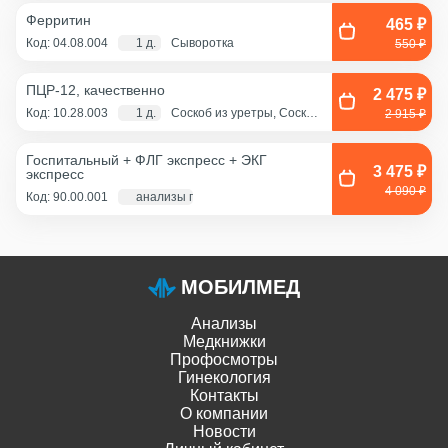
Ферритин
465 ₽
Код: 04.08.004
1 д.
Сыворотка
550 ₽
ПЦР-12, качественно
2 475 ₽
Код: 10.28.003
1 д.
Соскоб из уретры, Соскоб
2 915 ₽
из цервикального канала,
Смешанный соскоб
(цервикальный
Госпитальный + ФЛГ экспресс + ЭКГ
канал+влагалище),
3 475 ₽
экспресс
Соскоб из влагалища
4 090 ₽
Код: 90.00.001
анализы по крови - 1 д., экг и флг - 1 час
МОБИЛМЕД
Анализы
Медкнижки
Профосмотры
Гинекология
Контакты
О компании
Новости