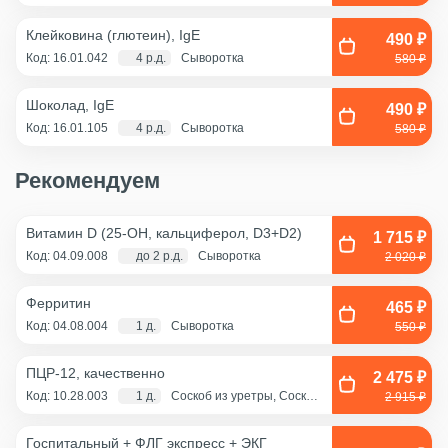
Клейковина (глютеин), IgE
490 ₽
Код: 16.01.042
4 р.д.
Сыворотка
580 ₽
Шоколад, IgE
490 ₽
Код: 16.01.105
4 р.д.
Сыворотка
580 ₽
Рекомендуем
Витамин D (25-OH, кальциферол, D3+D2)
1 715 ₽
Код: 04.09.008
до 2 р.д.
Сыворотка
2 020 ₽
Ферритин
465 ₽
Код: 04.08.004
1 д.
Сыворотка
550 ₽
ПЦР-12, качественно
2 475 ₽
Код: 10.28.003
1 д.
Соскоб из уретры, Соскоб
2 915 ₽
из цервикального канала,
Смешанный соскоб
(цервикальный
Госпитальный + ФЛГ экспресс + ЭКГ
канал+влагалище),