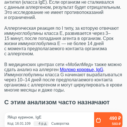
антител (класса IgE). Если организм не сталкивался
с данным аллергеном, результат будет отрицательным.
Это исследование не имеет противопоказаний
и ограничений.
Аллергическая реакция по I типу, за которую отвечают
иммуноглобулины класса Е, развивается через 3–
15 минут, после попадания агента в организм. Срок
жизни иммуноглобулина Е — не более 14 дней
с момента предполагаемого контакта организма
с аллергеном.
В медицинских центрах сети «МобилМед» также можно
сдать анализ на аллерген
Молоко коровье, IgG
.
Иммуноглобулины класса G начинают вырабатываться
через 10–14 дней после предполагаемого контакта
организма с аллергеном и могут циркулировать в крови
многие месяцы и даже годы.
С этим анализом часто назначают
Яйцо куриное, IgE
490 ₽
Код: 16.01.109
4 р.д.
Сыворотка
580 ₽