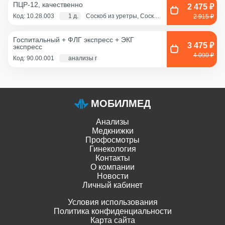
ПЦР-12, качественно
2 475 ₽
Код: 10.28.003
1 д.
Соскоб из уретры, Соскоб
2 915 ₽
из цервикального канала,
Смешанный соскоб
(цервикальный
Госпитальный + ФЛГ экспресс + ЭКГ
канал+влагалище),
3 475 ₽
экспресс
Соскоб из влагалища
4 090 ₽
Код: 90.00.001
анализы по крови - 1 д., экг и флг - 1 час
МОБИЛМЕД
Анализы
Медкнижки
Профосмотры
Гинекология
Контакты
О компании
Новости
Личный кабинет
Условия использования
Политика конфиденциальности
Карта сайта