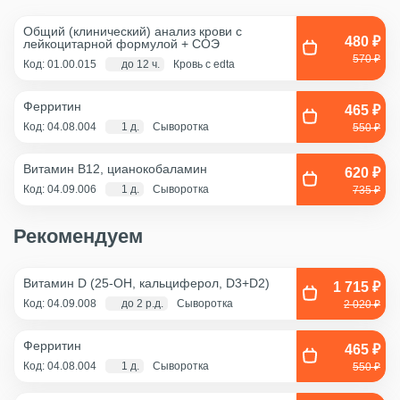
Общий (клинический) анализ крови с
480 ₽
лейкоцитарной формулой + COЭ
570 ₽
Код: 01.00.015
до 12 ч.
Кровь с edta
Ферритин
465 ₽
Код: 04.08.004
1 д.
Сыворотка
550 ₽
Витамин В12, цианокобаламин
620 ₽
Код: 04.09.006
1 д.
Сыворотка
735 ₽
Рекомендуем
Витамин D (25-OH, кальциферол, D3+D2)
1 715 ₽
Код: 04.09.008
до 2 р.д.
Сыворотка
2 020 ₽
Ферритин
465 ₽
Код: 04.08.004
1 д.
Сыворотка
550 ₽