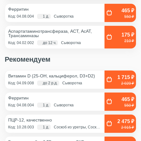
Ферритин
465 ₽
Код: 04.08.004
1 д.
Сыворотка
550 ₽
Аспартатаминотрансфераза, АСТ, АсАТ,
175 ₽
Трансаминазы
210 ₽
Код: 04.02.002
до 12 ч.
Сыворотка
Рекомендуем
Витамин D (25-OH, кальциферол, D3+D2)
1 715 ₽
Код: 04.09.008
до 2 р.д.
Сыворотка
2 020 ₽
Ферритин
465 ₽
Код: 04.08.004
1 д.
Сыворотка
550 ₽
ПЦР-12, качественно
2 475 ₽
Код: 10.28.003
1 д.
Соскоб из уретры, Соскоб
2 915 ₽
из цервикального канала,
Смешанный соскоб
(цервикальный