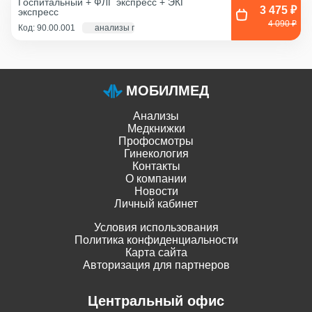
Госпитальный + ФЛГ экспресс + ЭКГ
канал+влагалище),
3 475 ₽
экспресс
Соскоб из влагалища
4 090 ₽
Код: 90.00.001
анализы по крови - 1 д., экг и флг - 1 час
МОБИЛМЕД
Анализы
Медкнижки
Профосмотры
Гинекология
Контакты
О компании
Новости
Личный кабинет
Условия использования
Политика конфиденциальности
Карта сайта
Авторизация для партнеров
Центральный офис