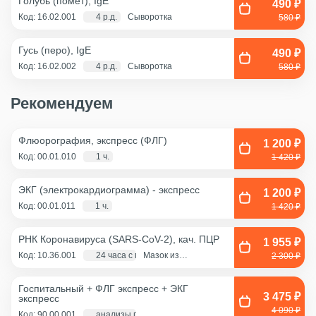
Голубь (помет), IgE
490 ₽
Код: 16.02.001
4 р.д.
Сыворотка
580 ₽
Гусь (перо), IgE
490 ₽
Код: 16.02.002
4 р.д.
Сыворотка
580 ₽
Рекомендуем
Флюорография, экспресс (ФЛГ)
1 200 ₽
Код: 00.01.010
1 ч.
1 420 ₽
ЭКГ (электрокардиограмма) - экспресс
1 200 ₽
Код: 00.01.011
1 ч.
1 420 ₽
РНК Коронавируса (SARS-CoV-2), кач. ПЦР
1 955 ₽
Код: 10.36.001
24 часа с момента взятия биоматериала
Мазок из
2 300 ₽
ротоглотки, Мазок
из носа
Госпитальный + ФЛГ экспресс + ЭКГ
3 475 ₽
экспресс
4 090 ₽
Код: 90.00.001
анализы по крови - 1 д., экг и флг - 1 час