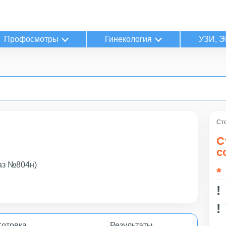
Профосмотры
Гинекология
УЗИ, Э
Сто
С
с
аз №804н)
готовка
Результаты