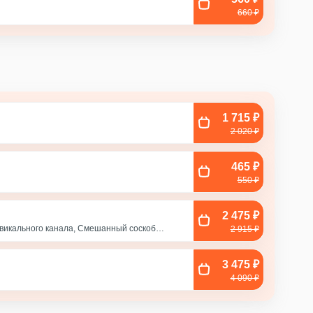
660 ₽
1 715 ₽
2 020 ₽
465 ₽
550 ₽
2 475 ₽
рвикального канала, Смешанный соскоб
2 915 ₽
, Соскоб из влагалища
3 475 ₽
с
4 090 ₽