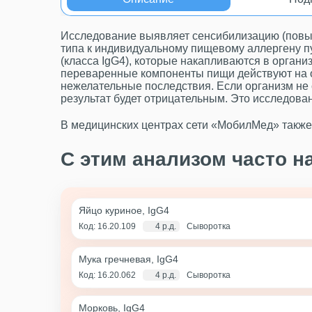
Исследование выявляет сенсибилизацию (повы
типа к индивидуальному пищевому аллергену п
(класса IgG4), которые накапливаются в орган
переваренные компоненты пищи действуют на 
нежелательные последствия. Если организм не 
результат будет отрицательным. Это исследова
В медицинских центрах сети «МобилМед» также
С этим анализом часто н
Яйцо куриное, IgG4
Код: 16.20.109
4 р.д.
Сыворотка
Мука гречневая, IgG4
Код: 16.20.062
4 р.д.
Сыворотка
Морковь, IgG4