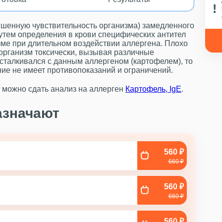
шенную чувствительность организма) замедленного
утем определения в крови специфических антител
изме при длительном воздействии аллергена. Плохо
организм токсически, вызывая различные
сталкивался с данным аллергеном (картофелем), то
ние не имеет противопоказаний и ограничений.
 можно сдать анализ на аллерген
Картофель, IgE
.
азначают
560 ₽
660 ₽
560 ₽
660 ₽
560 ₽