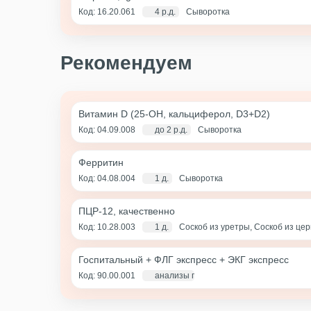
Код: 16.20.061
4 р.д.
Сыворотка
Рекомендуем
Витамин D (25-OH, кальциферол, D3+D2)
Код: 04.09.008
до 2 р.д.
Сыворотка
Ферритин
Код: 04.08.004
1 д.
Сыворотка
ПЦР-12, качественно
Код: 10.28.003
1 д.
Соскоб из уретры, Соскоб из це
(цервикальный канал+влагалище)
Госпитальный + ФЛГ экспресс + ЭКГ экспресс
Код: 90.00.001
анализы по крови - 1 д., экг и флг - 1 ча