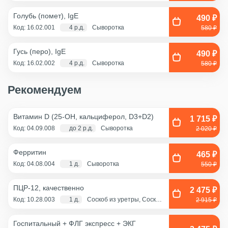
Голубь (помет), IgE
490 ₽
Код: 16.02.001
4 р.д.
Сыворотка
580 ₽
Гусь (перо), IgE
490 ₽
Код: 16.02.002
4 р.д.
Сыворотка
580 ₽
Рекомендуем
Витамин D (25-OH, кальциферол, D3+D2)
1 715 ₽
Код: 04.09.008
до 2 р.д.
Сыворотка
2 020 ₽
Ферритин
465 ₽
Код: 04.08.004
1 д.
Сыворотка
550 ₽
ПЦР-12, качественно
2 475 ₽
Код: 10.28.003
1 д.
Соскоб из уретры, Соскоб
2 915 ₽
из цервикального канала,
Смешанный соскоб
(цервикальный
Госпитальный + ФЛГ экспресс + ЭКГ
канал+влагалище),