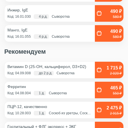
Инжир, IgE
490 ₽
Код: 16.01.030
4 р.д.
Сыворотка
580 ₽
Манго, IgE
490 ₽
Код: 16.01.055
4 р.д.
Сыворотка
580 ₽
Рекомендуем
Витамин D (25-OH, кальциферол, D3+D2)
1 715 ₽
Код: 04.09.008
до 2 р.д.
Сыворотка
2 020 ₽
Ферритин
465 ₽
Код: 04.08.004
1 д.
Сыворотка
550 ₽
ПЦР-12, качественно
2 475 ₽
Код: 10.28.003
1 д.
Соскоб из уретры, Соскоб
2 915 ₽
из цервикального канала,
Смешанный соскоб
(цервикальный
Госпитальный + ФЛГ экспресс + ЭКГ
канал+влагалище),