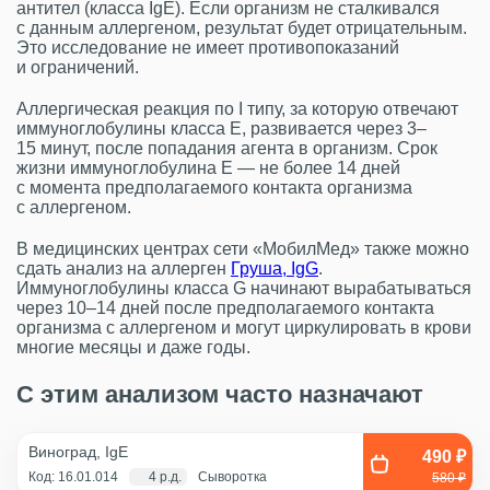
антител (класса IgE). Если организм не сталкивался
с данным аллергеном, результат будет отрицательным.
Это исследование не имеет противопоказаний
и ограничений.
Аллергическая реакция по I типу, за которую отвечают
иммуноглобулины класса Е, развивается через 3–
15 минут, после попадания агента в организм. Срок
жизни иммуноглобулина Е — не более 14 дней
с момента предполагаемого контакта организма
с аллергеном.
В медицинских центрах сети «МобилМед» также можно
сдать анализ на аллерген
Груша, IgG
.
Иммуноглобулины класса G начинают вырабатываться
через 10–14 дней после предполагаемого контакта
организма с аллергеном и могут циркулировать в крови
многие месяцы и даже годы.
С этим анализом часто назначают
Виноград, IgE
490 ₽
Код: 16.01.014
4 р.д.
Сыворотка
580 ₽