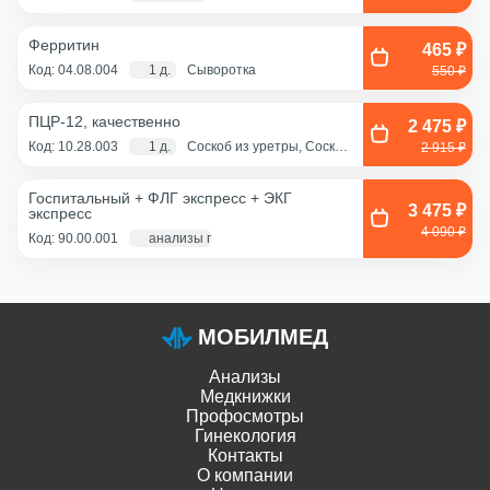
Ферритин
465 ₽
Код: 04.08.004
1 д.
Сыворотка
550 ₽
ПЦР-12, качественно
2 475 ₽
Код: 10.28.003
1 д.
Соскоб из уретры, Соскоб
2 915 ₽
из цервикального канала,
Смешанный соскоб
(цервикальный
Госпитальный + ФЛГ экспресс + ЭКГ
канал+влагалище),
3 475 ₽
экспресс
Соскоб из влагалища
4 090 ₽
Код: 90.00.001
анализы по крови - 1 д., экг и флг - 1 час
МОБИЛМЕД
Анализы
Медкнижки
Профосмотры
Гинекология
Контакты
О компании