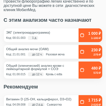
Провести флюорографию легких качественно и по
доступной цене Вы можете в сети диагностических
клиник МобилМед.
С этим анализом часто назначают
ЭКГ (электрокардиограмма)
1 000 ₽
Код: 00.01.003
1 д.
1 180 ₽
Общий анализ мочи (ОАМ)
230 ₽
Код: 21.01.001
до 12 ч.
Разовая моча
275 ₽
Общий (клинический) анализ крови с
480 ₽
лейкоцитарной формулой + COЭ
570 ₽
Код: 01.00.015
до 12 ч.
Кровь с edta
Рекомендуем
Витамин D (25-OH, кальциферол, D3+D2)
1 715 ₽
Код: 04.09.008
до 2 р.д.
Сыворотка
2 020 ₽