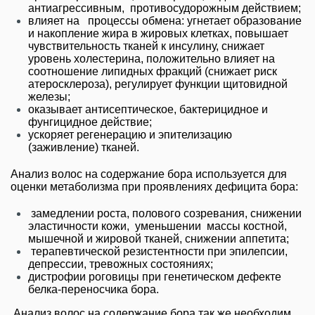
антиагрессивным, противосудорожным действием;
влияет на процессы обмена: угнетает образование
и накопление жира в жировых клетках, повышает
чувствительность тканей к инсулину, снижает
уровень холестерина, положительно влияет на
соотношение липидных фракций (снижает риск
атеросклероза), регулирует функции щитовидной
железы;
оказывает антисептическое, бактерицидное и
фунгицидное действие;
ускоряет регенерацию и эпителизацию
(заживление) тканей.
Анализ волос на содержание бора используется для
оценки метаболизма при проявлениях дефицита бора:
замедлении роста, полового созревания, снижении
эластичности кожи, уменьшении массы костной,
мышечной и жировой тканей, снижении аппетита;
терапевтической резистентности при эпилепсии,
депрессии, тревожных состояниях;
дистрофии роговицы при генетическом дефекте
белка-переносчика бора.
Анализ волос на содержание бора так же необходим