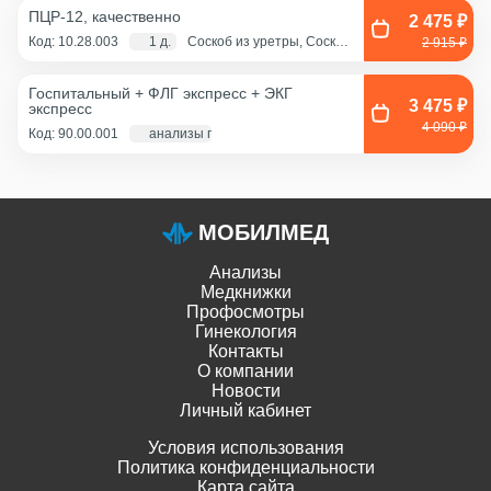
ПЦР-12, качественно
2 475 ₽
Код: 10.28.003
1 д.
Соскоб из уретры, Соскоб
2 915 ₽
из цервикального канала,
Смешанный соскоб
(цервикальный
Госпитальный + ФЛГ экспресс + ЭКГ
канал+влагалище),
3 475 ₽
экспресс
Соскоб из влагалища
4 090 ₽
Код: 90.00.001
анализы по крови - 1 д., экг и флг - 1 час
МОБИЛМЕД
Анализы
Медкнижки
Профосмотры
Гинекология
Контакты
О компании
Новости
Личный кабинет
Условия использования
Политика конфиденциальности
Карта сайта