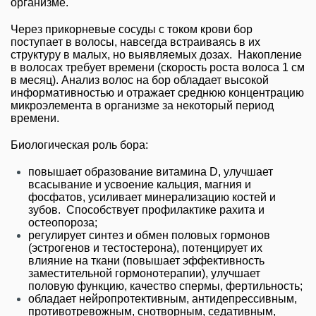
организме.
Через прикорневые сосуды с током крови бор
поступает в волосы, навсегда встраиваясь в их
структуру в малых, но выявляемых дозах. Накопление
в волосах требует времени (скорость роста волоса 1 см
в месяц). Анализ волос на бор обладает высокой
информативностью и отражает среднюю концентрацию
микроэлемента в организме за некоторый период
времени.
Биологическая роль бора:
повышает образование витамина D, улучшает
всасывание и усвоение кальция, магния и
фосфатов, усиливает минерализацию костей и
зубов. Способствует профилактике рахита и
остеопороза;
регулирует синтез и обмен половых гормонов
(эстрогенов и тестостерона), потенцирует их
влияние на ткани (повышает эффективность
заместительной гормонотерапии), улучшает
половую функцию, качество спермы, фертильность;
обладает нейропротективным, антидепрессивным,
противотревожным, снотворным, седативным,