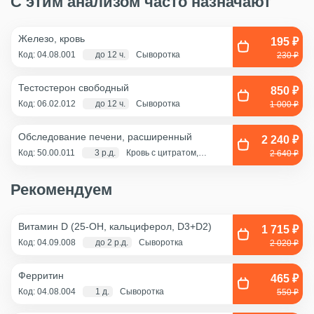
С этим анализом часто назначают
Железо, кровь
195 ₽
Код: 04.08.001
до 12 ч.
Сыворотка
230 ₽
Тестостерон свободный
850 ₽
Код: 06.02.012
до 12 ч.
Сыворотка
1 000 ₽
Обследование печени, расширенный
2 240 ₽
Код: 50.00.011
3 р.д.
Кровь с цитратом,
2 640 ₽
Сыворотка
Рекомендуем
Витамин D (25-OH, кальциферол, D3+D2)
1 715 ₽
Код: 04.09.008
до 2 р.д.
Сыворотка
2 020 ₽
Ферритин
465 ₽
Код: 04.08.004
1 д.
Сыворотка
550 ₽