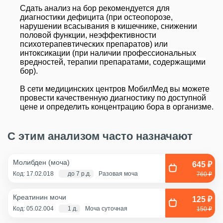
Сдать
анализ на бор рекомендуется для
диагностики дефицита (при
остеопорозе,
нарушении всасывания в кишечнике, снижении
половой функции, неэффективности
психотерапевтических препаратов)
или
интоксикации (при наличии профессиональных
вредностей, терапии препаратами, содержащими
бор).
В сети медицинских центров МобилМед вы можете
провести качественную диагностику по доступной
цене и определить концентрацию бора в организме.
С этим анализом часто назначают
Молибден (моча)
645 ₽
Код: 17.02.018
до 7 р.д.
Разовая моча
760 ₽
Креатинин мочи
125 ₽
Код: 05.02.004
1 д.
Моча суточная
150 ₽