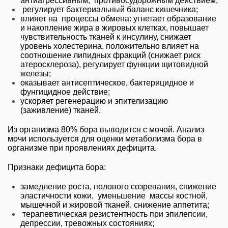
антиагрессивным, противосудорожным действием;
регулирует бактериальный баланс кишечника;
влияет на процессы обмена: угнетает образование
и накопление жира в жировых клетках, повышает
чувствительность тканей к инсулину, снижает
уровень холестерина, положительно влияет на
соотношение липидных фракций (снижает риск
атеросклероза), регулирует функции щитовидной
железы;
оказывает антисептическое, бактерицидное и
фунгицидное действие;
ускоряет регенерацию и эпителизацию
(заживление) тканей.
Из организма 80% бора выводится с мочой. Анализ
мочи используется для оценки метаболизма бора в
организме при проявлениях дефицита.
Признаки дефицита бора:
замедление роста, полового созревания, снижение
эластичности кожи, уменьшение массы костной,
мышечной и жировой тканей, снижение аппетита;
терапевтическая резистентность при эпилепсии,
депрессии, тревожных состояниях;