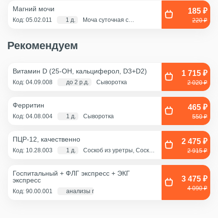
Магний мочи
185 ₽
Код: 05.02.011
1 д.
Моча суточная с
220 ₽
консервантом (лимонная
кислота 15г.)
Рекомендуем
Витамин D (25-OH, кальциферол, D3+D2)
1 715 ₽
Код: 04.09.008
до 2 р.д.
Сыворотка
2 020 ₽
Ферритин
465 ₽
Код: 04.08.004
1 д.
Сыворотка
550 ₽
ПЦР-12, качественно
2 475 ₽
Код: 10.28.003
1 д.
Соскоб из уретры, Соскоб
2 915 ₽
из цервикального канала,
Смешанный соскоб
(цервикальный
Госпитальный + ФЛГ экспресс + ЭКГ
канал+влагалище),
3 475 ₽
экспресс
Соскоб из влагалища
4 090 ₽
Код: 90.00.001
анализы по крови - 1 д., экг и флг - 1 час