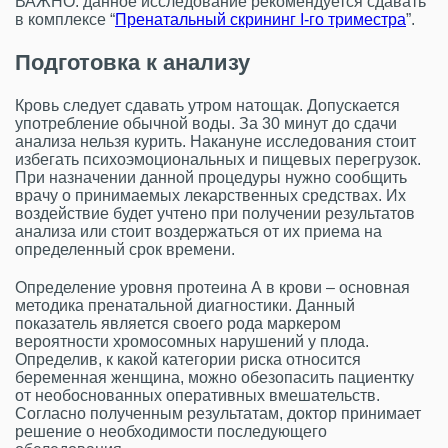
ВАЖНО: данное исследование рекомендуется сдавать
в комплексе “
Пренатальный скрининг I-го триместра
”.
Подготовка к анализу
Кровь следует сдавать утром натощак. Допускается
употребление обычной воды. За 30 минут до сдачи
анализа нельзя курить. Накануне исследования стоит
избегать психоэмоциональных и пищевых перегрузок.
При назначении данной процедуры нужно сообщить
врачу о принимаемых лекарственных средствах. Их
воздействие будет учтено при получении результатов
анализа или стоит воздержаться от их приема на
определенный срок времени.
Определение уровня протеина А в крови – основная
методика пренатальной диагностики. Данный
показатель является своего рода маркером
вероятности хромосомных нарушений у плода.
Определив, к какой категории риска относится
беременная женщина, можно обезопасить пациентку
от необоснованных оперативных вмешательств.
Согласно полученным результатам, доктор принимает
решение о необходимости последующего