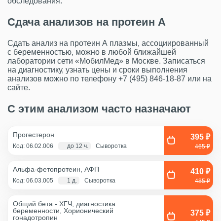
обследования.
Сдача анализов на протеин А
Сдать анализ на протеин А плазмы, ассоциированный
с беременностью, можно в любой ближайшей
лаборатории сети «МобилМед» в Москве. Записаться
на диагностику, узнать цены и сроки выполнения
анализов можно по телефону +7 (495) 846-18-87 или на
сайте.
С этим анализом часто назначают
Прогестерон
395 ₽
Код: 06.02.006
до 12 ч.
Сыворотка
465 ₽
Альфа-фетопротеин, АФП
410 ₽
Код: 06.03.005
1 д.
Сыворотка
485 ₽
Общий бета - ХГЧ, диагностика
беременности, Хорионический
375 ₽
гонадотропин