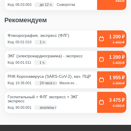
445 ₽
Код: 06.03.003
до 12 ч.
Сыворотка
Рекомендуем
Флюорография, экспресс (ФЛГ)
1 200 ₽
Код: 00.01.010
1 ч.
1 420 ₽
ЭКГ (электрокардиограмма) - экспресс
1 200 ₽
Код: 00.01.011
1 ч.
1 420 ₽
РНК Коронавируса (SARS-CoV-2), кач. ПЦР
1 955 ₽
Код: 10.36.001
24 часа с момента взятия биоматериала
Мазок из
2 300 ₽
ротоглотки, Мазок
из носа
Госпитальный + ФЛГ экспресс + ЭКГ
3 475 ₽
экспресс
4 090 ₽
Код: 90.00.001
анализы по крови - 1 д., экг и флг - 1 час