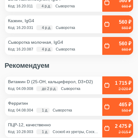
560 ₽
Код: 16.20.011
4 р.д.
Сыворотка
660 ₽
Казеин, IgG4
560 ₽
Код: 16.20.031
4 р.д.
Сыворотка
660 ₽
Сыворотка молочная, IgG4
560 ₽
Код: 16.20.087
4 р.д.
Сыворотка
660 ₽
Рекомендуем
Витамин D (25-OH, кальциферол, D3+D2)
1 715 ₽
Код: 04.09.008
до 2 р.д.
Сыворотка
2 020 ₽
Ферритин
465 ₽
Код: 04.08.004
1 д.
Сыворотка
550 ₽
ПЦР-12, качественно
2 475 ₽
Код: 10.28.003
1 д.
Соскоб из уретры, Соскоб
2 915 ₽
из цервикального канала,