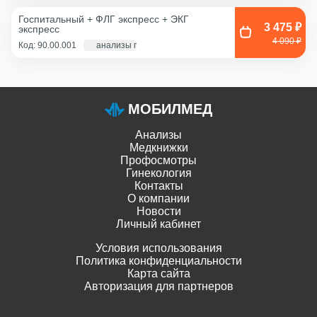
Смешанный соскоб
(цервикальный
Госпитальный + ФЛГ экспресс + ЭКГ
канал+влагалище),
3 475 ₽
экспресс
Соскоб из влагалища
4 090 ₽
Код: 90.00.001
анализы по крови - 1 д., экг и флг - 1 час
МОБИЛМЕД
Анализы
Медкнижки
Профосмотры
Гинекология
Контакты
О компании
Новости
Личный кабинет
Условия использования
Политика конфиденциальности
Карта сайта
Авторизация для партнеров